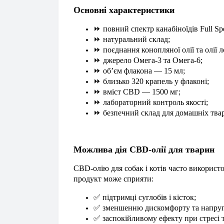
Основні характеристики
⏩
повний спектр канабіноїдів Full Sp
⏩
натуральний склад;
⏩
поєднання конопляної олії та олії л
⏩
джерело Омега-3 та Омега-6;
⏩
об’єм флакона — 15 мл;
⏩
близько 320 крапель у флаконі;
⏩
вміст CBD — 1500 мг;
⏩
лабораторний контроль якості;
⏩
безпечний склад для домашніх тва
Можлива дія CBD-олії для тварин
CBD-олію для собак і котів часто використ
продукт може сприяти:
✅
підтримці суглобів і кісток;
✅
зменшенню дискомфорту та напруг
✅
заспокійливому ефекту при стресі 