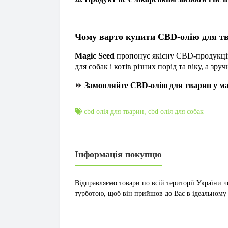
Чому варто купити CBD-олію для тв
Magic Seed
пропонує якісну CBD-продукцію
для собак і котів різних порід та віку, а з
⏩
Замовляйте CBD-олію для тварин у мага
cbd олія для тварин
,
cbd олія для собак
Інформація покупцю
Відправляємо товари по всій території України ч
турботою, щоб він прийшов до Вас в ідеальному