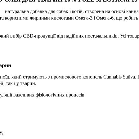
 натуральна добавка для собак і котів, створена на основі канна
 та корисними жирними кислотами Омега-3 і Омега-6, що робит
ий вибір CBD-продукції від надійних постачальників. Усі товар
варин
оїд, який отримують з промислового конопель Cannabis Sativa. 
, так і у тварин.
уляції важливих фізіологічних процесів:
у;