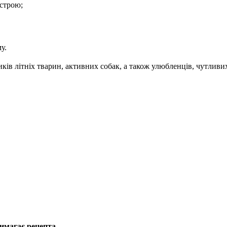
астрою;
у.
ів літніх тварин, активних собак, а також улюбленців, чутливих 
вимагає рецепта.