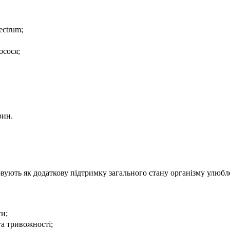
ectrum;
осося;
рин.
овують як додаткову підтримку загального стану організму улюб
и;
та тривожності;