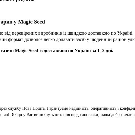
арин у Magic Seed
 від перевірених виробників із швидкою доставкою по Україні.
ручний формат дозволяє легко додавати засіб у щоденний раціон ул
зині Magic Seed із доставкою по Україні за 1–2 дні.
ерез службу Нова Пошта. Гарантуємо надійність, оперативність і конфіден
 стані. Якщо у Вас виникнуть питання щодо доставки, наша доброзичлив