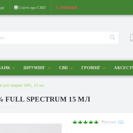
ди
Статті про CBD
ЗНИЖКИ
БАНК
ШРУМІНГ
CBD
ГРОВІНГ
АКСЕСУ
я для тварин 10%, 15 мл
% FULL SPECTRUM 15 МЛ
Відгуки:
(1)