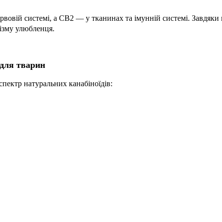
вовій системі, а CB2 — у тканинах та імунній системі. Завдяки
ізму улюбленця.
 для тварин
пектр натуральних канабіноїдів: