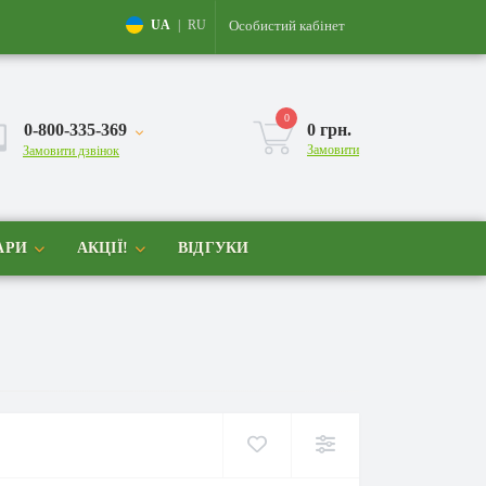
Особистий кабінет
UA
|
RU
0
0-800-335-369
0 грн.
Замовити
Замовити дзвінок
АРИ
АКЦІЇ!
ВІДГУКИ