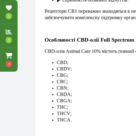
Рецептори CB1 переважно знаходяться в нер
0
забезпечувати комплексну підтримку орган
Особливості CBD-олії Full Spectrum
0
CBD-олія Animal Care 10% містить повний с
CBD;
0
CBDV;
CBG;
CBC;
CBN;
CBDA;
CBGA;
THC;
THCV;
THCA.