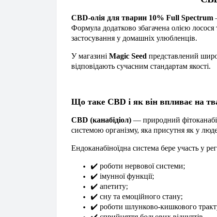
CBD-олія для тварин 10% Full Spectrum
—
Формула додатково збагачена олією лосося
застосування у домашніх улюбленців.
У магазині
Magic Seed
представлений широк
відповідають сучасним стандартам якості.
Що таке CBD і як він впливає на т
CBD (канабідіол)
— природний фітоканабін
системою організму, яка присутня як у людей
Ендоканабіноїдна система бере участь у рег
✔
️ роботи нервової системи;
✔
️ імунної функції;
✔
️ апетиту;
✔
️ сну та емоційного стану;
✔
️ роботи шлунково-кишкового тракт
✔
️ сприйняття больових відчуттів.