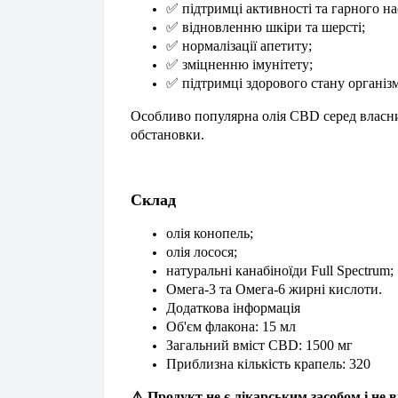
✅
підтримці активності та гарного н
✅
відновленню шкіри та шерсті;
✅
нормалізації апетиту;
✅
зміцненню імунітету;
✅
підтримці здорового стану організм
Особливо популярна олія CBD серед власник
обстановки.
Склад
олія конопель;
олія лосося;
натуральні канабіноїди Full Spectrum;
Омега-3 та Омега-6 жирні кислоти.
Додаткова інформація
Об'єм флакона: 15 мл
Загальний вміст CBD: 1500 мг
Приблизна кількість крапель: 320
⚠
️ Продукт не є лікарським засобом і не 