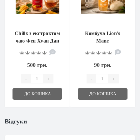
Chillx з екстрактом
Комбуча Lion's
чаю Фен Хуан Дан
Mane
Цун та CBG
0
0
500 грн.
90 грн.
-
+
-
+
ДО КОШИКА
ДО КОШИКА
Відгуки