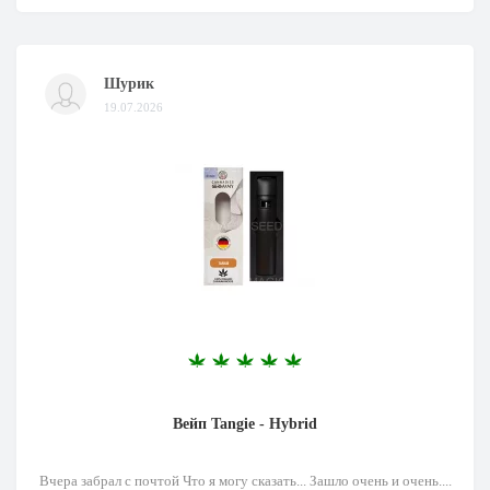
Шурик
19.07.2026
Вейп Tangie - Hybrid
Вчера забрал с почтой Что я могу сказать... Зашло очень и очень....