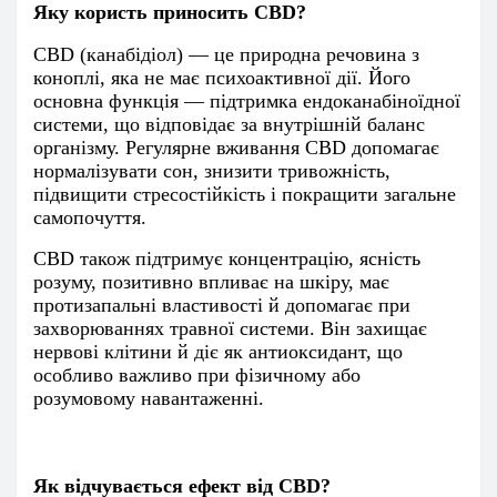
Яку користь приносить CBD?
CBD (канабідіол) — це природна речовина з
коноплі, яка не має психоактивної дії. Його
основна функція — підтримка ендоканабіноїдної
системи, що відповідає за внутрішній баланс
організму. Регулярне вживання CBD допомагає
нормалізувати сон, знизити тривожність,
підвищити стресостійкість і покращити загальне
самопочуття.
CBD також підтримує концентрацію, ясність
розуму, позитивно впливає на шкіру, має
протизапальні властивості й допомагає при
захворюваннях травної системи. Він захищає
нервові клітини й діє як антиоксидант, що
особливо важливо при фізичному або
розумовому навантаженні.
Як відчувається ефект від CBD?