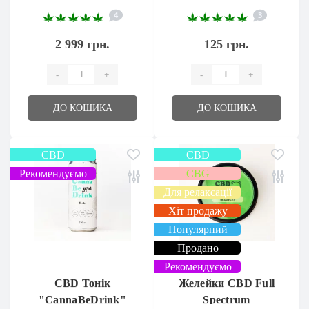
COLA"
4
3
2 999 грн.
125 грн.
-
+
-
+
ДО КОШИКА
ДО КОШИКА
CBD
CBD
Рекомендуємо
CBG
Для релаксації
Хіт продажу
Популярний
Продано
Рекомендуємо
CBD Тонік
Желейки CBD Full
"CannaBeDrink"
Spectrum