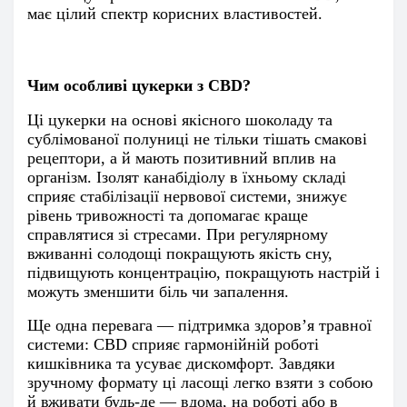
має цілий спектр корисних властивостей.
Чим особливі цукерки з CBD?
Ці цукерки на основі якісного шоколаду та
сублімованої полуниці не тільки тішать смакові
рецептори, а й мають позитивний вплив на
організм. Ізолят канабідіолу в їхньому складі
сприяє стабілізації нервової системи, знижує
рівень тривожності та допомагає краще
справлятися зі стресами. При регулярному
вживанні солодощі покращують якість сну,
підвищують концентрацію, покращують настрій і
можуть зменшити біль чи запалення.
Ще одна перевага — підтримка здоров’я травної
системи: CBD сприяє гармонійній роботі
кишківника та усуває дискомфорт. Завдяки
зручному формату ці ласощі легко взяти з собою
й вживати будь-де — вдома, на роботі або в