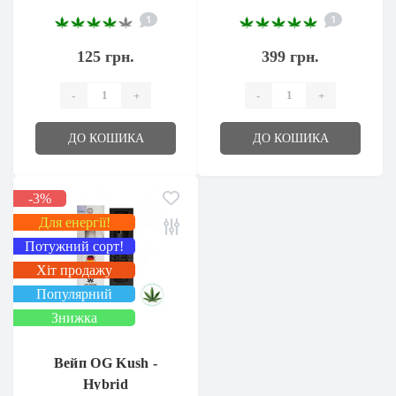
ведмедики
1
1
«Recovery»
125 грн.
399 грн.
-
+
-
+
ДО КОШИКА
ДО КОШИКА
-3%
Для енергії!
Потужний сорт!
Хіт продажу
Популярний
Знижка
Вейп OG Kush -
Hybrid