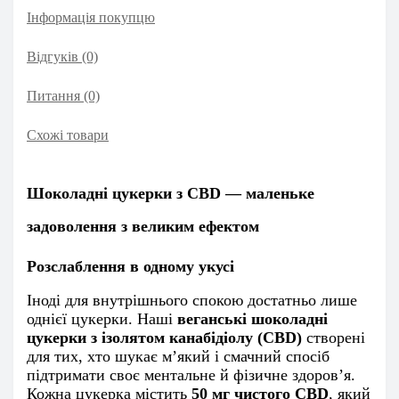
Інформація покупцю
Відгуків (0)
Питання
(0)
Схожі товари
Шоколадні цукерки з CBD — маленьке
задоволення з великим ефектом
Розслаблення в одному укусі
Іноді для внутрішнього спокою достатньо лише
однієї цукерки. Наші
веганські шоколадні
цукерки з ізолятом канабідіолу (CBD)
створені
для тих, хто шукає м’який і смачний спосіб
підтримати своє ментальне й фізичне здоров’я.
Кожна цукерка містить
50 мг чистого CBD
, який