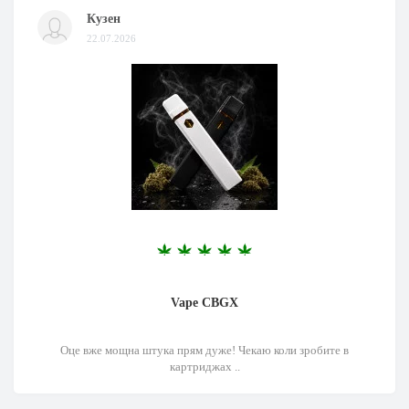
Кузен
22.07.2026
Vape CBGX
Оце вже мощна штука прям дуже! Чекаю коли зробите в
картриджах ..