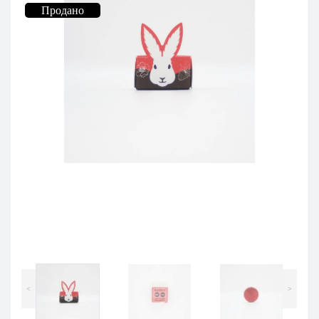
Продано
<
>