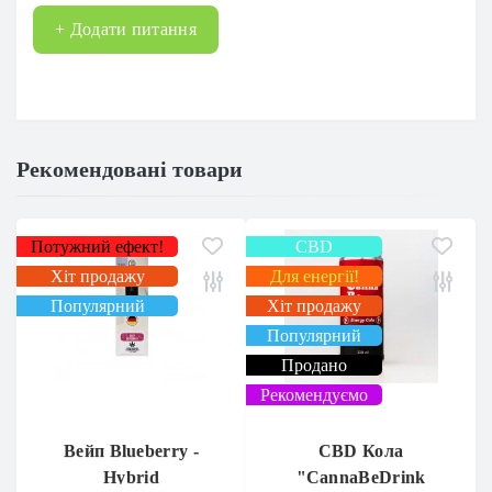
+ Додати питання
Рекомендовані товари
Потужний ефект!
CBD
Хіт продажу
Для енергії!
Популярний
Хіт продажу
Популярний
Продано
Рекомендуємо
Вейп Blueberry -
CBD Кола
Hybrid
"CannaBeDrink