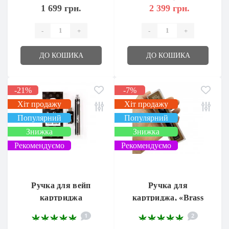
1 699 грн.
2 399 грн.
-
+
-
+
ДО КОШИКА
ДО КОШИКА
-21%
-7%
Хіт продажу
Хіт продажу
Популярний
Популярний
Знижка
Знижка
Рекомендуємо
Рекомендуємо
Ручка для вейп
Ручка для
картриджа
картриджа, «Brass
«Cookies»
Knuckles»
1
2