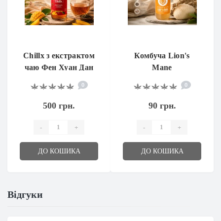
Chillx з екстрактом
Комбуча Lion's
чаю Фен Хуан Дан
Mane
Цун та CBG
0
0
500 грн.
90 грн.
-
+
-
+
ДО КОШИКА
ДО КОШИКА
Відгуки