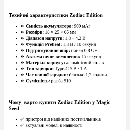
Технічні характеристики Zodiac Edition
⏩
Ємність акумулятора:
900 мАг
⏩
Розміри:
18 × 25 × 65 мм
⏩
Діапазон напруги:
1,8 – 4,2 В
⏩
Функція Preheat:
1,8 В / 10 секунд
⏩
Підтримуваний опір:
понад 0,8 Ом
⏩
Автоматичне вимкнення:
15 секунд
⏩
Матеріал корпусу:
алюмінієвий сплав
⏩
Тип зарядки:
Type-C 5 В / 1 А
⏩
Час повної зарядки:
близько 1,2 години
⏩
Сумісність:
різьба 510
Чому
варто купити Zodiac Edition у Magic
Seed
✅
пристрої від надійних постачальників
✅
актуальні моделі в наявності