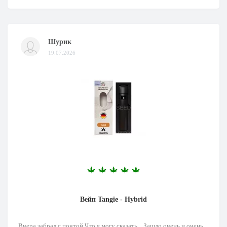
Шурик
19.07.2026
Вейп Tangie - Hybrid
Вчера забрал с почтой Что я могу сказать... Зашло очень и очень....