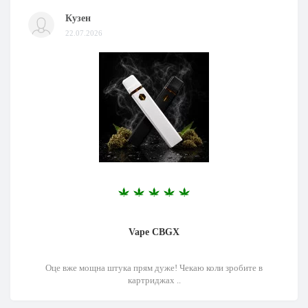
Кузен
22.07.2026
Vape CBGX
Оце вже мощна штука прям дуже! Чекаю коли зробите в
картриджах ..