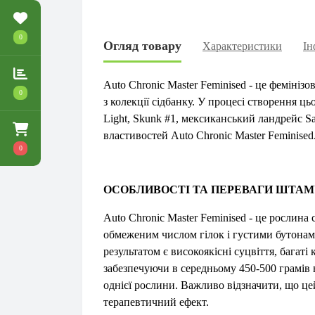
0
Огляд товару
Характеристики
Ін
Auto Chronic Master Feminised - це феміні
0
з колекції сідбанку. У процесі створення ць
Light, Skunk #1, мексиканський ландрейс S
властивостей Auto Chronic Master Feminised
0
ОСОБЛИВОСТІ ТА ПЕРЕВАГИ ШТА
Auto Chronic Master Feminised - це рослина 
обмеженим числом гілок і густими бутонами
результатом є високоякісні суцвіття, багат
забезпечуючи в середньому 450-500 грамів 
однієї рослини. Важливо відзначити, що це
терапевтичний ефект.