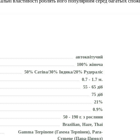
ікальні властивості роблять його популярним серед багатьох спожи
автоквітучий
100% жіноча
50% Сатіва/30% Індика/20% Рудераліс
0.7 - 1.7 м.
55 - 65 діб
75 діб
21%
0.9%
50 - 190 г. з рослини
Brazilian, Haze, Thai
Gamma Terpinene (Гамма Терпінен), Para-
Cymene (Пара-Цимол)