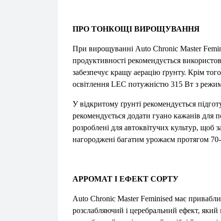
ПРО ТОНКОЩІ ВИРОЩУВАННЯ
При вирощуванні Auto Chronic Master Femini
продуктивності рекомендується використову
забезпечує кращу аерацію ґрунту. Крім тог
освітлення LEC потужністю 315 Вт з режим
У відкритому ґрунті рекомендується підгот
рекомендується додати гуано кажанів для п
розроблені для автоквітучих культур, щоб з
нагороджені багатим урожаєм протягом 70-7
АРРОМАТ І ЕФЕКТ СОРТУ
Auto Chronic Master Feminised має приваб
розслабляючий і церебральний ефект, який 