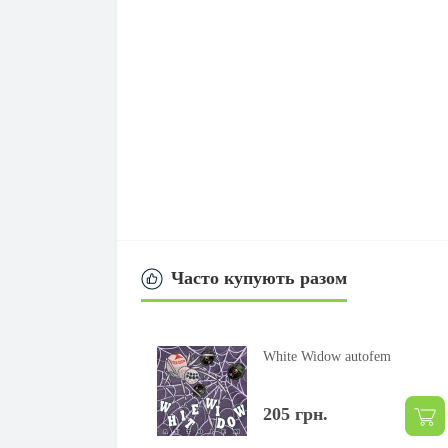
Часто купують разом
White Widow autofem
205 грн.