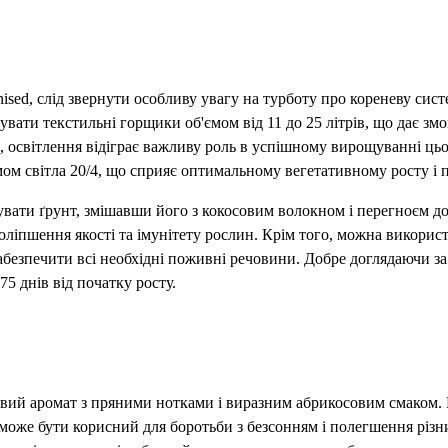
sed, слід звернути особливу увагу на турботу про кореневу сист
вати текстильні горщики об'ємом від 11 до 25 літрів, що дає змо
о, освітлення відіграє важливу роль в успішному вирощуванні ц
ом світла 20/4, що сприяє оптимальному вегетативному росту і 
увати ґрунт, змішавши його з кокосовим волокном і перегноєм дощ
оліпшення якості та імунітету рослин. Крім того, можна викорис
абезпечити всі необхідні поживні речовини. Добре доглядаючи за 
5 днів від початку росту.
ливий аромат з пряними нотками і виразним абрикосовим смаком
може бути корисний для боротьби з безсонням і полегшення різн