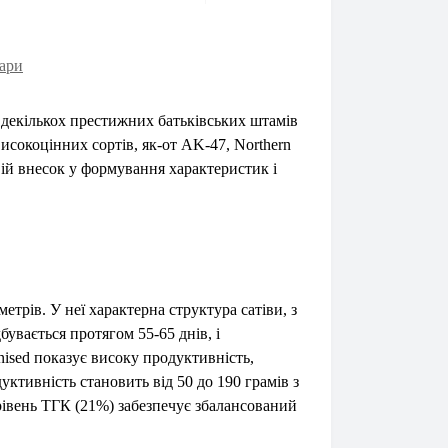
ари
 декількох престижних батьківських штамів
високоцінних сортів, як-от AK-47, Northern
вій внесок у формування характеристик і
етрів. У неї характерна структура сатіви, з
увається протягом 55-65 днів, і
nised показує високу продуктивність,
ктивність становить від 50 до 190 грамів з
 рівень ТГК (21%) забезпечує збалансований