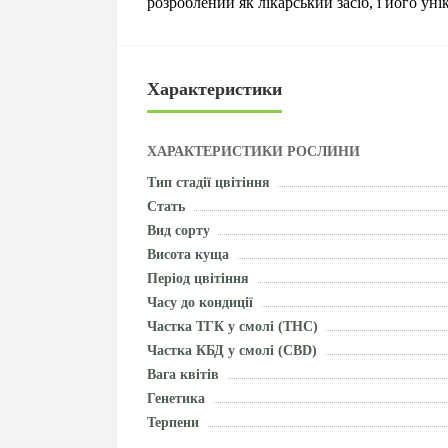
розроблений як лікарський засіб, і його ун
Характеристики
ХАРАКТЕРИСТИКИ РОСЛИНИ
Тип стадії цвітіння
Стать
Вид сорту
Висота куща
Період цвітіння
Часу до кондиції
Частка ТГК у смолі (THC)
Частка КБД у смолі (CBD)
Вага квітів
Генетика
Терпени