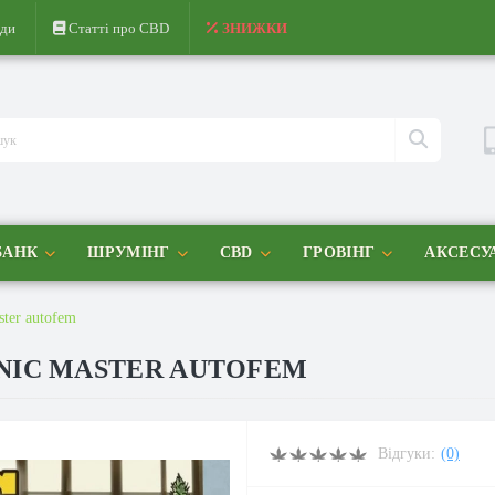
ди
Статті про CBD
ЗНИЖКИ
БАНК
ШРУМІНГ
CBD
ГРОВІНГ
АКСЕСУ
ster autofem
NIC MASTER AUTOFEM
Відгуки:
(0)