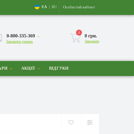
Особистий кабінет
UA
|
RU
0
0-800-335-369
0 грн.
Замовити
Замовити дзвінок
АРИ
АКЦІЇ!
ВІДГУКИ