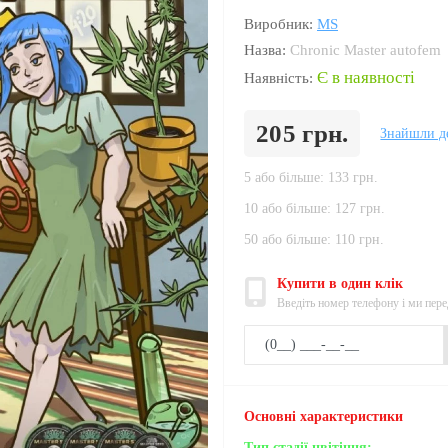
Виробник:
MS
Назва:
Chronic Master autofem
Є в наявності
Наявність:
205 грн.
Знайшли д
5 або більше: 133 грн.
10 або більше: 127 грн.
50 або більше: 110 грн.
Купити в один клік
Введіть номер телефону і ми пер
Основні характеристики
Тип стадії цвітіння: