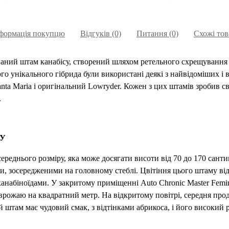
формація покупцю
Відгуків (0)
Питання
(0)
Схожі тов
зований штам канабісу, створений шляхом ретельного схрещування
ого унікального гібрида були використані деякі з найвідоміших і 
anta Maria і оригінальний Lowryder. Кожен з цих штамів зробив с
.
МУ
середнього розміру, яка може досягати висоти від 70 до 170 сантим
, зосередженими на головному стеблі. Цвітіння цього штаму відб
і канабіноїдами. У закритому приміщенні Auto Chronic Master Femi
врожаю на квадратний метр. На відкритому повітрі, середня проду
й штам має чудовий смак, з відтінками абрикоса, і його високий