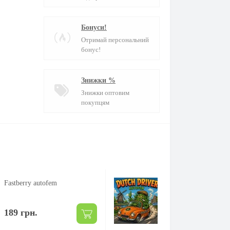
Бонуси!
Отримай персональний
бонус!
Знижки %
Знижки оптовим
покупцям
Fastberry autofem
Dutch Driver autofe
189 грн.
205 грн.