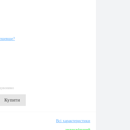
ешевше?
едзвонимо
Купити
Всі характеристики
автоквітучий