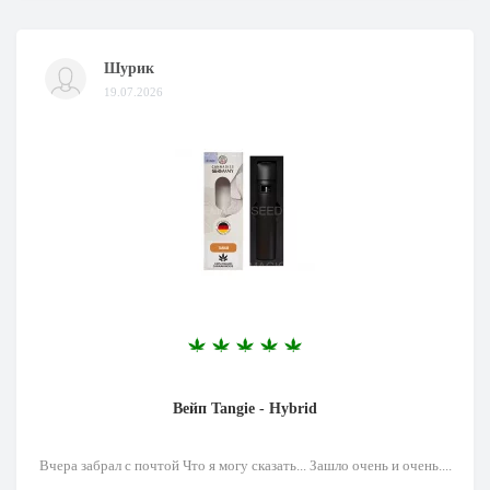
Шурик
19.07.2026
Вейп Tangie - Hybrid
Вчера забрал с почтой Что я могу сказать... Зашло очень и очень....