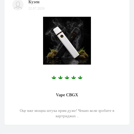
Кузен
22.07.2026
Vape CBGX
Оце вже мощна штука прям дуже! Чекаю коли зробите в
картриджах ..