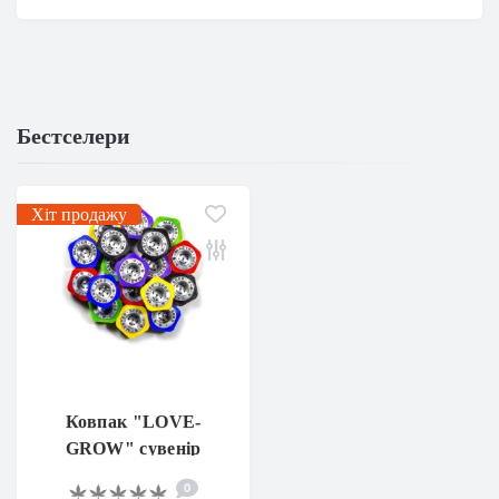
Бестселери
Хіт продажу
Ковпак "LOVE-
GROW" сувенір
композит 21 мм
0