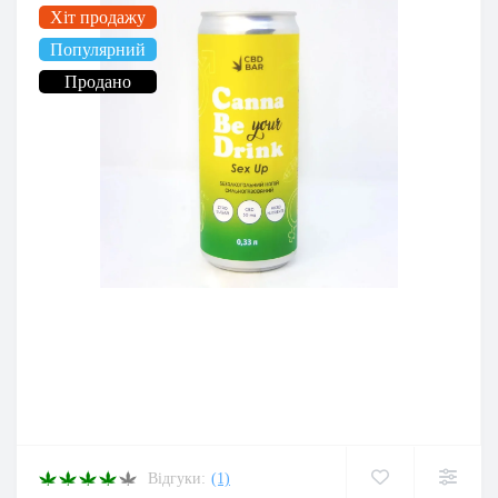
Хіт продажу
Популярний
Продано
Відгуки:
(1)