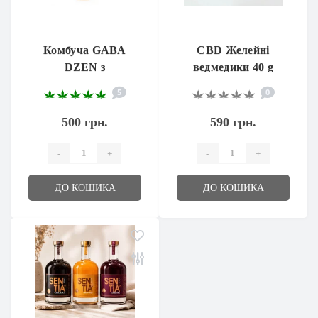
Комбуча GABA
CBD Желейні
DZEN з
ведмедики 40 g
екстрактом чаю
5
0
габа
500 грн.
590 грн.
-
+
-
+
ДО КОШИКА
ДО КОШИКА