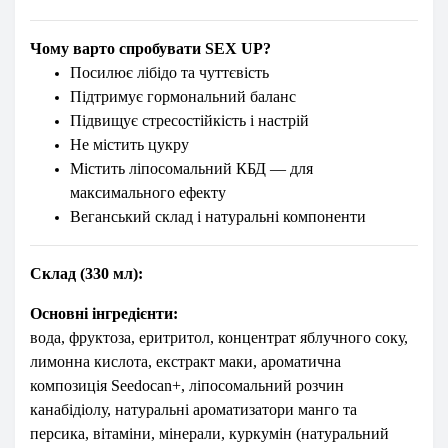
Чому варто спробувати SEX UP?
Посилює лібідо та чуттєвість
Підтримує гормональний баланс
Підвищує стресостійкість і настрій
Не містить цукру
Містить ліпосомальний КБД — для
максимального ефекту
Веганський склад і натуральні компоненти
Склад (330 мл):
Основні інгредієнти:
вода, фруктоза, еритритол, концентрат яблучного соку,
лимонна кислота, екстракт маки, ароматична
композиція Seedocan+, ліпосомальний розчин
канабідіолу, натуральні ароматизатори манго та
персика, вітаміни, мінерали, куркумін (натуральний