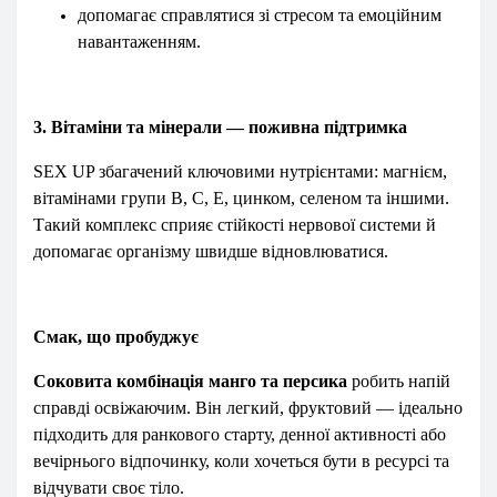
допомагає справлятися зі стресом та емоційним
навантаженням.
3. Вітаміни та мінерали — поживна підтримка
SEX UP збагачений ключовими нутрієнтами: магнієм,
вітамінами групи B, C, E, цинком, селеном та іншими.
Такий комплекс сприяє стійкості нервової системи й
допомагає організму швидше відновлюватися.
Смак, що пробуджує
Соковита комбінація манго та персика
робить напій
справді освіжаючим. Він легкий, фруктовий — ідеально
підходить для ранкового старту, денної активності або
вечірнього відпочинку, коли хочеться бути в ресурсі та
відчувати своє тіло.