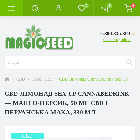
0
0
0
0-800-335-369
Замовити дзвінок
CBD
Напої CBD
CBD Лимонад CannaBeDrink Sex Up
CBD-ЛІМОНАД SEX UP CANNABEDRINK
— МАНГО-ПЕРСИК, 50 МГ CBD І
ПЕРУАНСЬКА МАКА, 330 МЛ
CBD