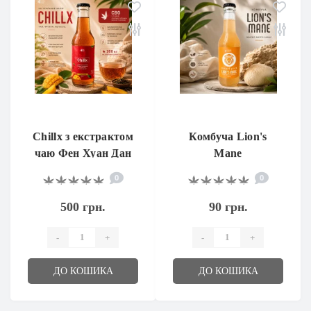
Chillx з екстрактом
Комбуча Lion's
чаю Фен Хуан Дан
Mane
Цун та CBG
0
0
500 грн.
90 грн.
-
+
-
+
ДО КОШИКА
ДО КОШИКА