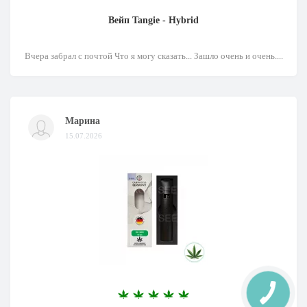
Вейп Tangie - Hybrid
Вчера забрал с почтой Что я могу сказать... Зашло очень и очень....
Марина
15.07.2026
КНОПКА
ЗВ'ЯЗКУ