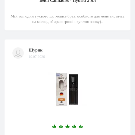
Вейп Cannadiss - Hybrid 2 мл
Мій топ один з усього що колись брав, особисто для мене вистачає
на місяць, збираю гроші і купляю знову)..
Шурик
19.07.2026