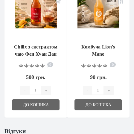
Chillx з екстрактом
Комбуча Lion's
чаю Фен Хуан Дан
Mane
Цун та CBG
0
0
500 грн.
90 грн.
-
+
-
+
ДО КОШИКА
ДО КОШИКА
Відгуки