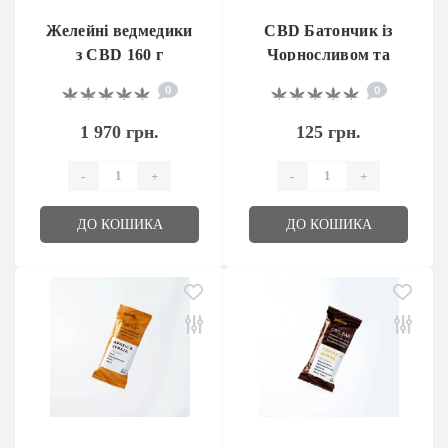
Желейні ведмедики
CBD Батончик із
з CBD 160 г
Чорносливом та
Горіхами
0
0
1 970 грн.
125 грн.
-
+
-
+
ДО КОШИКА
ДО КОШИКА