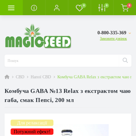
0
0
0
0-800-335-369
Замовити дзвінок
CBD
Напої CBD
Комбуча GABA Relax з екстрактом чаю габ
Комбуча GABA №13 Relax з екстрактом чаю
габа, смак Пепсі, 200 мл
Для релаксації
Потужний ефект!