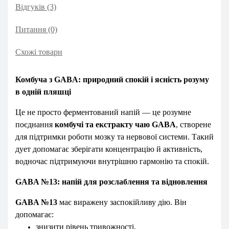
Відгуків (3)
Питання
(0)
Схожі товари
Комбуча з GABA: природний спокій і ясність розуму
в одній пляшці
Це не просто ферментований напій — це розумне
поєднання
комбучі та екстракту чаю GABA
, створене
для підтримки роботи мозку та нервової системи. Такий
дует допомагає зберігати концентрацію й активність,
водночас підтримуючи внутрішню гармонію та спокій.
GABA №13: напій для розслаблення та відновлення
GABA №13
має виражену заспокійливу дію. Він
допомагає:
знизити рівень тривожності,