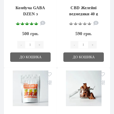
Комбуча GABA
CBD Желейні
DZEN з
ведмедики 40 g
екстрактом чаю
5
0
габа
500 грн.
590 грн.
-
+
-
+
ДО КОШИКА
ДО КОШИКА