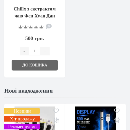
Chillx з екстрактом
чаю Фен Хуан Дан
Цун та CBG
0
500 грн.
-
+
ДО КОШИКА
Нові надходження
Новинка
Хіт продажу
Рекомендуємо