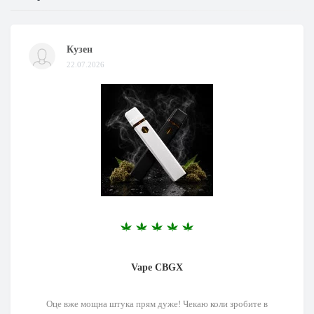
Кузен
22.07.2026
Vape CBGX
Оце вже мощна штука прям дуже! Чекаю коли зробите в