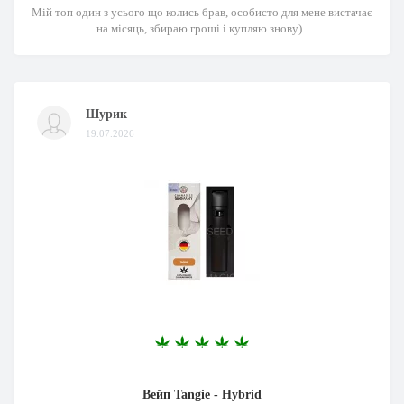
Мій топ один з усього що колись брав, особисто для мене вистачає
на місяць, збираю гроші і купляю знову)..
Шурик
19.07.2026
Вейп Tangie - Hybrid