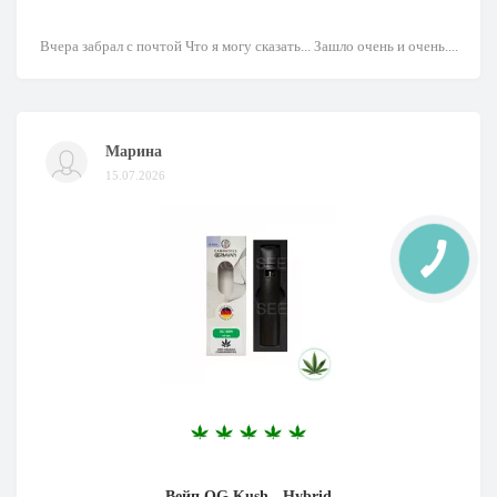
Вчера забрал с почтой Что я могу сказать... Зашло очень и очень....
Марина
15.07.2026
КНОПКА
ЗВ'ЯЗКУ
Вейп OG Kush - Hybrid