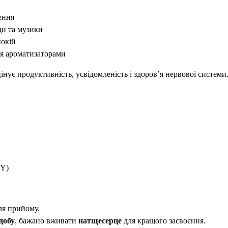
ення
ди та музики
покій
я ароматизаторами
інує продуктивність, усвідомленість і здоров’я нервової системи
BY)
ля прийому.
добу
, бажано вживати
натщесерце
для кращого засвоєння.