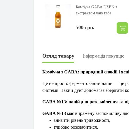
Комбуча GABA DZEN з
екстрактом чаю габа
500 грн.
Огляд товару
Інформація покупцю
Комбуча з GABA: природний спокій і ясні
Це не просто ферментований напій — це 
системи. Такий дует допомагає зберігати 
GABA №13: напій для розслаблення та в
GABA №13
має виражену заспокійливу дію
знизити рівень тривожності,
глибоко розслабитися,