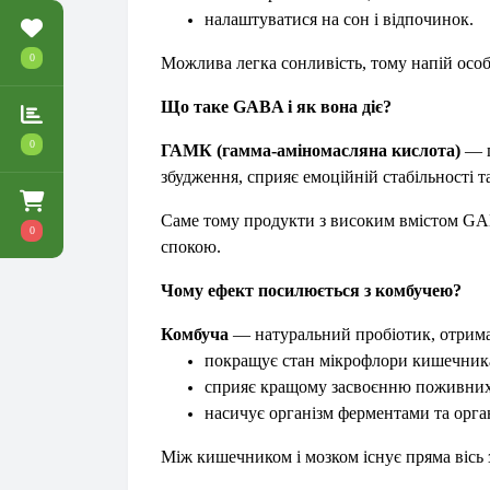
налаштуватися на сон і відпочинок.
0
Можлива легка сонливість, тому напій особ
Що таке GABA і як вона діє?
0
ГАМК (гамма-аміномасляна кислота)
— п
збудження, сприяє емоційній стабільності т
Саме тому продукти з високим вмістом GAB
0
спокою.
Чому ефект посилюється з комбучею?
Комбуча
— натуральний пробіотик, отрима
покращує стан мікрофлори кишечник
сприяє кращому засвоєнню поживних
насичує організм ферментами та орг
Між кишечником і мозком існує пряма вісь з