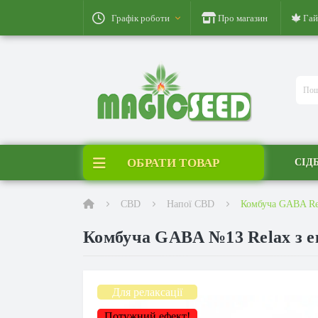
Графік роботи
Про магазин
Гай
ОБРАТИ ТОВАР
СІД
CBD
Напої CBD
Комбуча GABA Rel
Комбуча GABA №13 Relax з ек
Для релаксації
Потужний ефект!