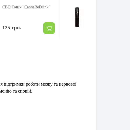
CBD Тонік "CannaBeDrink"
Вейп Strawberry - H
125 грн.
2 999 грн.
ля підтримки роботи мозку та нервової
монію та спокій.