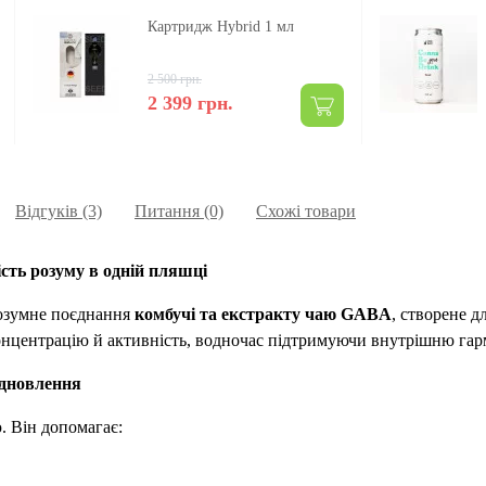
Картридж Hybrid 1 мл
2 500 грн.
2 399 грн.
Відгуків (3)
Питання
(0)
Схожі товари
сть розуму в одній пляшці
розумне поєднання
комбучі та екстракту чаю GABA
, створене д
концентрацію й активність, водночас підтримуючи внутрішню гар
ідновлення
. Він допомагає: