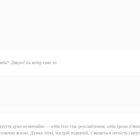
мба!! Дякую! на вечір саме то
дчуття дуже незвичайні — ніби тіло стає розслабленим, ніби трохи п'яни
солютно ясною. Думки чіткі, настрій піднятий, з'являється легкість і вну