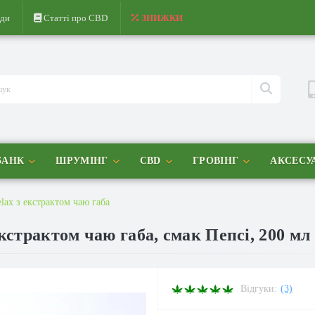
ди
Статті про CBD
ЗНИЖКИ
БАНК
ШРУМІНГ
CBD
ГРОВІНГ
АКСЕСУ
ax з екстрактом чаю габа
страктом чаю габа, смак Пепсі, 200 мл
Відгуки:
(3)