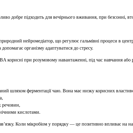
ливо добре підходить для вечірнього вживання, при безсонні, вто
риродний нейромедіатор, що регулює гальмівні процеси в центр
а допомагає організму адаптуватися до стресу.
A корисні при розумовому навантаженні, під час навчання або р
ний шляхом ферментації чаю. Вона має низку корисних властив
а,
 речовин,
анічними кислотами.
в’язку. Коли мікробіом у порядку — це позитивно впливає на наст