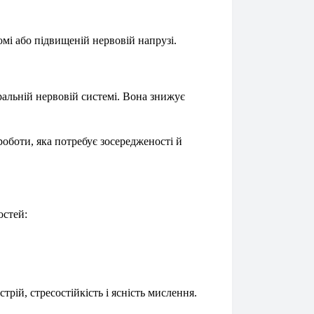
мі або підвищеній нервовій напрузі.
альній нервовій системі. Вона знижує
оботи, яка потребує зосередженості й
остей:
рій, стресостійкість і ясність мислення.