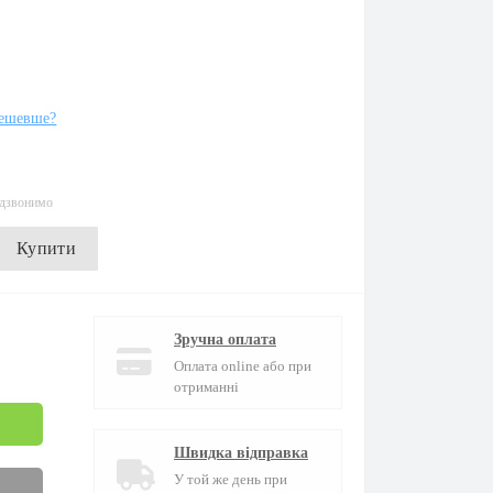
ешевше?
едзвонимо
Купити
Зручна оплата
Оплата online або при
отриманні
Швидка відправка
У той же день при