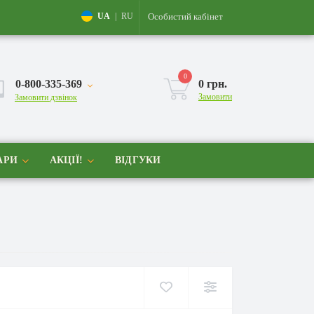
Особистий кабінет
UA
|
RU
0
0-800-335-369
0 грн.
Замовити
Замовити дзвінок
АРИ
АКЦІЇ!
ВІДГУКИ