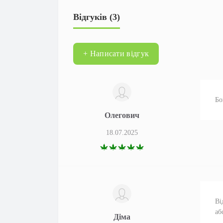
Відгуків (3)
+ Написати відгук
Бо
Олегович
18.07.2025
Ві
аб
Діма