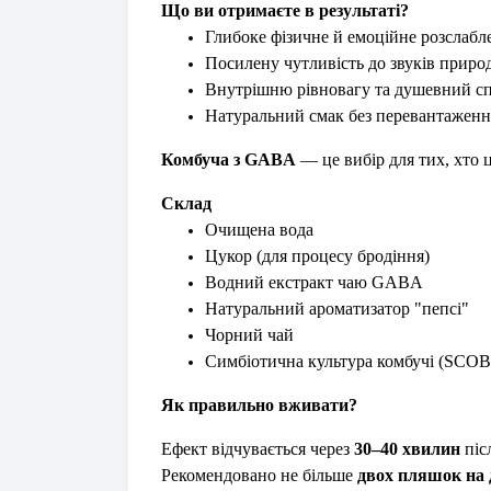
Що ви отримаєте в результаті?
Глибоке фізичне й емоційне розслабл
Посилену чутливість до звуків приро
Внутрішню рівновагу та душевний с
Натуральний смак без перевантаженн
Комбуча з GABA
— це вибір для тих, хто ц
Склад
Очищена вода
Цукор (для процесу бродіння)
Водний екстракт чаю GABA
Натуральний ароматизатор "пепсі"
Чорний чай
Симбіотична культура комбучі (SCO
Як правильно вживати?
Ефект відчувається через
30–40 хвилин
піс
Рекомендовано не більше
двох пляшок на 