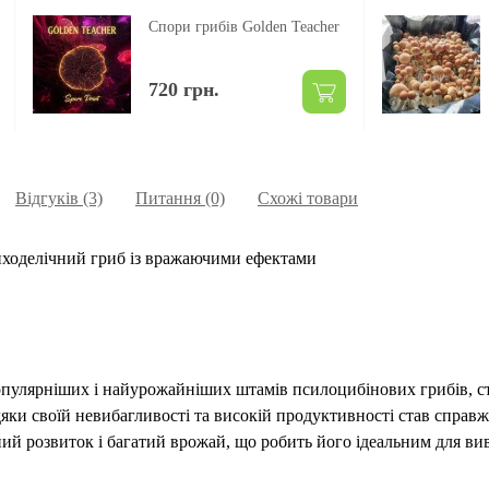
Спори грибів Golden Teacher
720 грн.
Відгуків (3)
Питання
(0)
Схожі товари
ходелічний гриб із вражаючими ефектами
айпопулярніших і найурожайніших штамів псилоцибінових грибів, с
вдяки своїй невибагливості та високій продуктивності став спра
ий розвиток і багатий врожай, що робить його ідеальним для вив