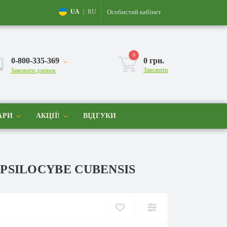
Особистий кабінет
UA
|
RU
0
0-800-335-369
0 грн.
Замовити
Замовити дзвінок
АРИ
АКЦІЇ!
ВІДГУКИ
PSILOCYBE CUBENSIS