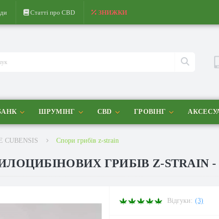
ди
Статті про CBD
ЗНИЖКИ
БАНК
ШРУМІНГ
CBD
ГРОВІНГ
АКСЕСУ
E CUBENSIS
Спори грибів z-strain
ЛОЦИБІНОВИХ ГРИБІВ Z-STRAIN - 
Відгуки:
(3)