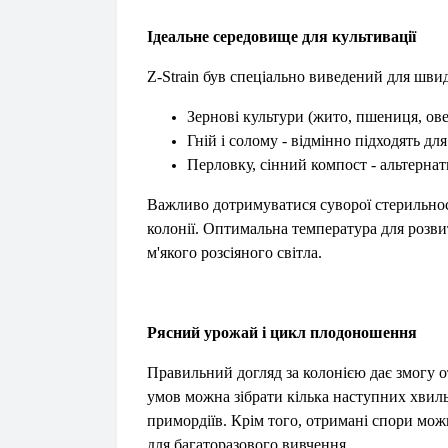
Ідеальне середовище для культивації
Z-Strain був спеціально виведений для шви
Зернові культури (жито, пшениця, овес
Гній і солому - відмінно підходять дл
Перловку, сінний компост - альтерна
Важливо дотримуватися суворої стерильност
колонії. Оптимальна температура для розви
м'якого розсіяного світла.
Рясний урожай і цикл плодоношення
Правильний догляд за колонією дає змогу 
умов можна зібрати кілька наступних хви
примордіїв. Крім того, отримані спори мо
для багаторазового вивчення.