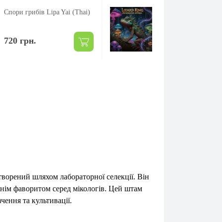
Спори грибів Lipa Yai (Thai)
Спори грибів Lizar
720 грн.
720 грн.
творений шляхом лабораторної селекції. Він
вжнім фаворитом серед мікологів. Цей штам
чення та культивації.