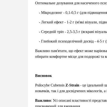
Оптимальне дозування для насиченого псих
-
Мікродозинг - 0,1-0,5 г (для підвищення
-
Легкий ефект - 1-2 г (м'які візуали, під
-
Середній тріп - 2,5-3,5 г (яскраві візуал
-
Глибокий психоделічний досвід - 4-5 г (і
Важливо пам'ятати, що ефект може варіюват
обирати комфортне місце для подорожі та 
Висновок
Psilocybe Cubensis
Z-Strain
- це ідеальний ш
новачків, так і для досвідчених мікологів, 
Важливо
: Усі описані властивості предста
призначений для вживання.