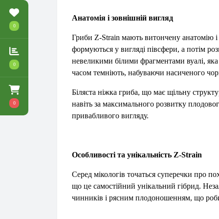
Анатомія і зовнішній вигляд
0
Гриби Z-Strain мають витончену анатомію і
формуються у вигляді півсфери, а потім р
невеликими білими фрагментами вуалі, яка з
0
часом темніють, набуваючи насиченого чор
Біляста ніжка гриба, що має щільну структур
навіть за максимального розвитку плодово
0
привабливого вигляду.
Особливості та унікальність Z-Strain
Серед мікологів точаться суперечки про по
що це самостійний унікальний гібрид. Неза
чинників і рясним плодоношенням, що роби