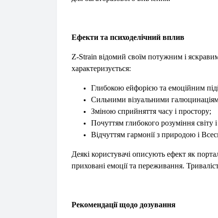
Ефекти та психоделічний вплив
Z-Strain відомий своїм потужним і яскрави
характеризується:
Глибокою ейфорією та емоційним пі
Сильними візуальними галюцинаціями
Зміною сприйняття часу і простору;
Почуттям глибокого розуміння світу і
Відчуттям гармонії з природою і Всес
Деякі користувачі описують ефект як портал
приховані емоції та переживання. Триваліст
Рекомендації щодо дозування