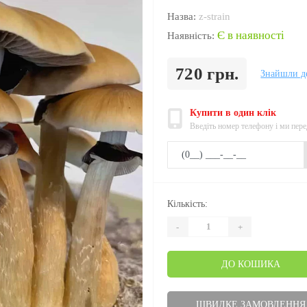
Назва:
z-strain
Є в наявності
Наявність:
720 грн.
Знайшли д
Купити в один клік
Введіть номер телефону і ми пер
Кількість:
-
+
ДО КОШИКА
ШВИДКЕ ЗАМОВЛЕННЯ