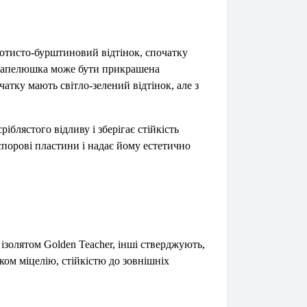
лотисто-бурштиновий відтінок, спочатку
я капелюшка може бути прикрашена
атку мають світло-зелений відтінок, але з
іблястого відливу і зберігає стійкість
порові пластини і надає йому естетично
ізолятом Golden Teacher, інші стверджують,
ом міцелію, стійкістю до зовнішніх