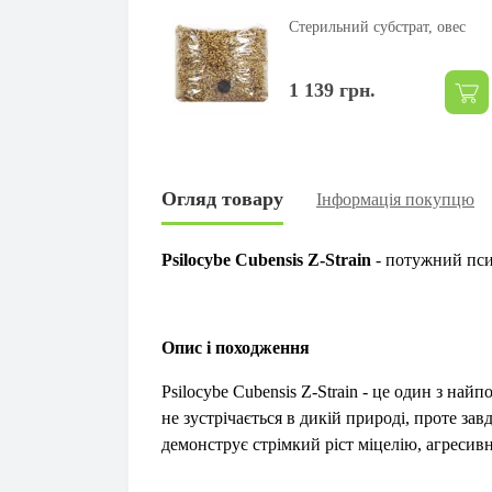
Стерильний субстрат, овес
1 139 грн.
Огляд товару
Інформація покупцю
Psilocybe Cubensis Z-Strain
- потужний пси
Опис і походження
Psilocybe Cubensis Z-Strain - це один з н
не зустрічається в дикій природі, проте за
демонструє стрімкий ріст міцелію, агресивн