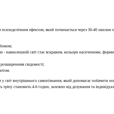
м психоделічним ефектом, який починається через 30-40 хвилин 
дйомом;
 - навколишній світ стає яскравим, кольори насиченими, форми
 розширенням свідомості;
вітом.
 у світ внутрішнього самопізнання, який допомагає побачити нов
ь тріпу становить 4-6 годин, залежно від дозування та індивідуа