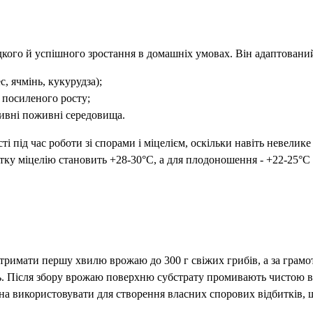
дкого й успішного зростання в домашніх умовах. Він адаптований
, ячмінь, кукурудза);
я посиленого росту;
тивні поживні середовища.
і під час роботи зі спорами і міцелієм, оскільки навіть невели
тку міцелію становить +28-30°C, а для плодоношення - +22-25°C з
отримати першу хвилю врожаю до 300 г свіжих грибів, а за грам
ль. Після збору врожаю поверхню субстрату промивають чистою 
жна використовувати для створення власних спорових відбитків,