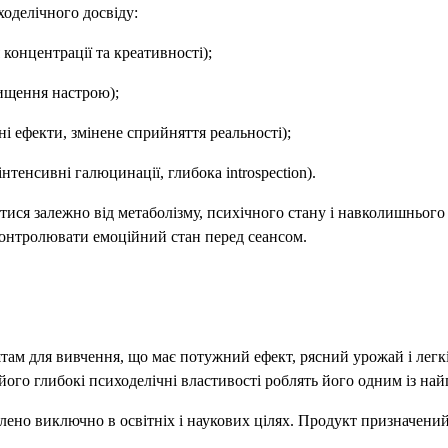
оделічного досвіду:
 концентрації та креативності);
вищення настрою);
ьні ефекти, змінене сприйняття реальності);
нтенсивні галюцинації, глибока introspection).
ися залежно від метаболізму, психічного стану і навколишнього 
контролювати емоційний стан перед сеансом.
там для вивчення, що має потужний ефект, рясний урожай і легкіс
а його глибокі психоделічні властивості роблять його одним із най
влено виключно в освітніх і наукових цілях. Продукт призначений