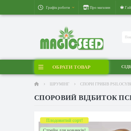
Графік роботи
Про магазин
Гай
ОБРАТИ ТОВАР
СІД
ШРУМІНГ
СПОРИ ГРИБІВ PSILOCYB
СПОРОВИЙ ВІДБИТОК ПСИ
Плодовитий сорт!
Стрейн для новачків!