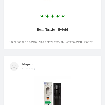
Вейп Tangie - Hybrid
Вчера забрал с почтой Что я могу сказать... Зашло очень и очень....
Марина
15.07.2026