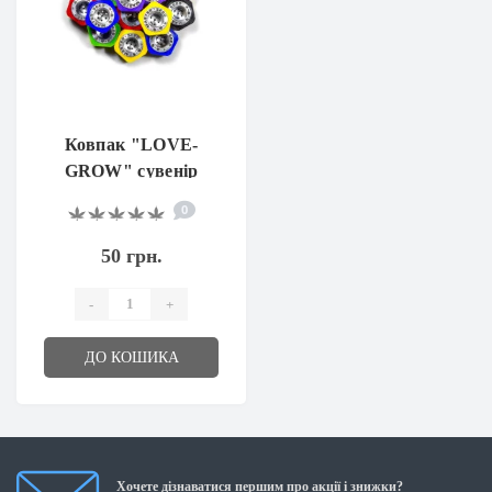
Ковпак "LOVE-
GROW" сувенір
композит 21 мм
0
50 грн.
-
+
ДО КОШИКА
Хочете дізнаватися першим про акції і знижки?