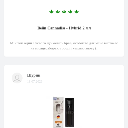
Вейп Cannadiss - Hybrid 2 мл
Мій топ один з усього що колись брав, особисто для мене вистачає
на місяць, збираю гроші і купляю знову)..
Шурик
19.07.2026