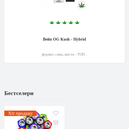
Вейп OG Kush - Hybrid
формат, смак, якість - ТОП ..
Бестселери
Хіт продажу