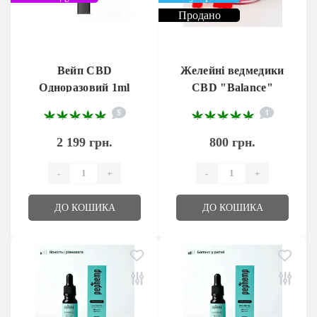
Продано
Вейп CBD
Желейні ведмедики
Одноразовий 1ml
CBD "Balance"
5
1
2 199 грн.
800 грн.
-
+
-
+
ДО КОШИКА
ДО КОШИКА