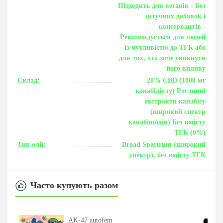
Підходить для веганів - Без
штучних добавок і
консервантів -
Рекомендується для людей
із чутливістю до ТГК або
для тих, хто хоче уникнути
його впливу
Склад:
20% CBD (1000 мг
канабідіолу) Рослинні
екстракти канабісу
(широкий спектр
канабіноїдів) Без вмісту
ТГК (0%)
Тип олії:
Broad Spectrum (широкий
спектр), без вмісту ТГК
Часто купують разом
AK-47 autofem