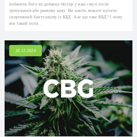
побачити його як добавку-бустер у ваш смузі після
тренування або ранкову каву. Ви навіть можете купити
спортивний бюстгальтер із КБД. Але що таке КБД? І чому
він такий попу..
20.12.2024