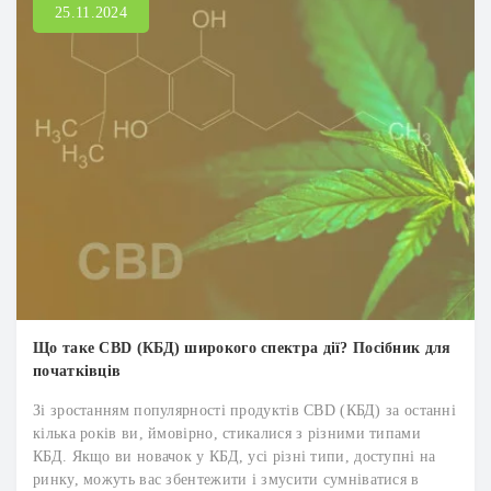
25.11.2024
Що таке CBD (КБД) широкого спектра дії? Посібник для
початківців
Зі зростанням популярності продуктів CBD (КБД) за останні
кілька років ви, ймовірно, стикалися з різними типами
КБД. Якщо ви новачок у КБД, усі різні типи, доступні на
ринку, можуть вас збентежити і змусити сумніватися в