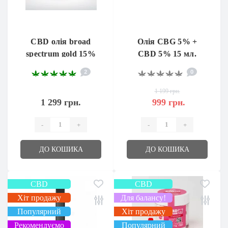
CBD олія broad
Олія CBG 5% +
spectrum gold 15%
CBD 5% 15 мл.
1500 Мг 10 Мл
2
0
1 199 грн.
1 299 грн.
999 грн.
-
+
-
+
ДО КОШИКА
ДО КОШИКА
CBD
CBD
Хіт продажу
Для балансу!
Популярний
Хіт продажу
Рекомендуємо
Популярний