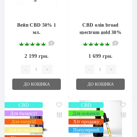
Вейп CBD 50% 1
CBD олія broad
мл.
spectrum gold 30%
10 мл.
2
5
2 199 грн.
1 699 грн.
-
+
-
+
ДО КОШИКА
ДО КОШИКА
CBD
CBD
Для балансу!
Для новачків
Для енергії!
Хіт продажу
Для релаксації
Популярний