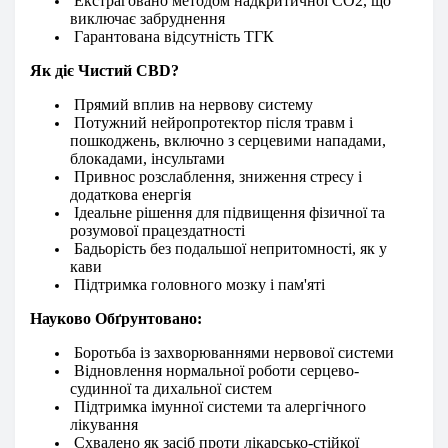
Екстраговано методом надкритичної CO2, що
виключає забруднення
Гарантована відсутність ТГК
Як діє Чистий CBD?
Прямий вплив на нервову систему
Потужний нейропротектор після травм і
пошкоджень, включно з серцевими нападами,
блокадами, інсультами
Привнос розслаблення, зниження стресу і
додаткова енергія
Ідеальне рішення для підвищення фізичної та
розумової працездатності
Бадьорість без подальшої непритомності, як у
кави
Підтримка головного мозку і пам'яті
Науково Обґрунтовано:
Боротьба із захворюваннями нервової системи
Відновлення нормальної роботи серцево-
судинної та дихальної систем
Підтримка імунної системи та алергічного
лікування
Схвалено як засіб проти лікарсько-стійкої