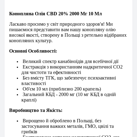
Конопляна Олія CBD 20% 2000 Мг 10 Мл
Ласкаво просимо у світ природного здоров'я! Ми
пишаємося представити вам нашу конопляну олію
високої якості, створену в Польщі з ретельно відібраних
конопляних культур.
Основні Особливості:
Великий спектр канабіноїдів для всебічної дії
Екстракція з використанням надкритичної CO2
для чистоти та ефективності
Без вмісту ТГК, що забезпечує психоактивні
властивості
Об'єм 10 мл (приблизно 200 крапель)
Загальний КБД - 2000 мг (10 мг КБД в одній
краплі)
Виробництво та Якість:
Вирощено й оброблено в Польщі, без
застосування важких металів, ГМО, цвілі та
грибків