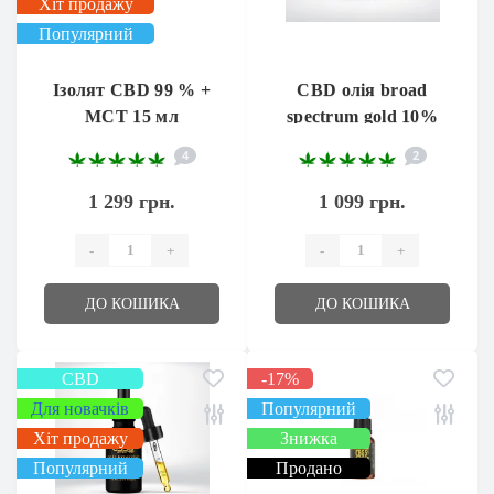
Хіт продажу
Популярний
Ізолят CBD 99 % +
CBD олія broad
МСТ 15 мл
spectrum gold 10%
1000 мг 10мл.
4
2
1 299 грн.
1 099 грн.
-
+
-
+
ДО КОШИКА
ДО КОШИКА
CBD
-17%
Для новачків
Популярний
Хіт продажу
Знижка
Популярний
Продано