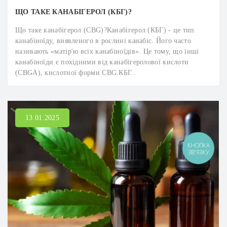
ЩО ТАКЕ КАНАБІГЕРОЛ (КБГ)?
Що таке канабігерол (CBG)?Канабігерол (КБГ) - це тип
канабіноїду, виявленого в рослині канабіс. Його часто
називають «матір'ю всіх канабіноїдів». Це тому, що інші
канабіноїди є похідними від канабігеролової кислоти
(CBGA), кислотної форми CBG.КБГ..
13.01.2025
КНОПКА
ЗВ'ЯЗКУ