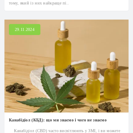
тому, який із них найкраще пі..
29.11.2024
Канабідіол (КБД): що ми знаємо і чого не знаємо
Канабідіол (CBD) часто висвітлюють у ЗМІ, і ви можете