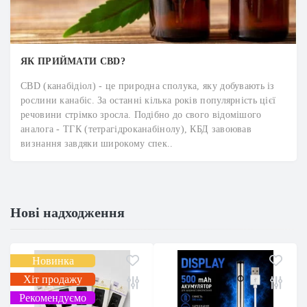
ЯК ПРИЙМАТИ CBD?
CBD (канабідіол) - це природна сполука, яку добувають із
рослини канабіс. За останні кілька років популярність цієї
речовини стрімко зросла. Подібно до свого відомішого
аналога - ТГК (тетрагідроканабінолу), КБД завоював
визнання завдяки широкому спек..
Нові надходження
Новинка
Хіт продажу
Рекомендуємо