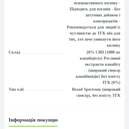
психоактивного впливу -
Підходить для веганів - Без
штучних добавок і
консервантів -
Рекомендується для людей із
чутливістю до ТГК або для
тих, хто хоче уникнути його
впливу
Склад
20% CBD (1000 мг
канабідіолу) Рослинні
екстракти канабісу
(широкий спектр
канабіноїдів) Без вмісту
ТГК (0%)
Тип олії
Broad Spectrum (широкий
спектр), без вмісту ТГК
Інформація покупцю