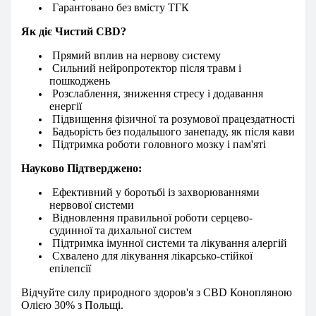
Гарантовано без вмісту ТГК
Як діє Чистий CBD?
Прямий вплив на нервову систему
Сильний нейропротектор після травм і
пошкоджень
Розслаблення, зниження стресу і додавання
енергії
Підвищення фізичної та розумової працездатності
Бадьорість без подальшого занепаду, як після кави
Підтримка роботи головного мозку і пам'яті
Науково Підтверджено:
Ефективний у боротьбі із захворюваннями
нервової системи
Відновлення правильної роботи серцево-
судинної та дихальної систем
Підтримка імунної системи та лікування алергій
Схвалено для лікування лікарсько-стійкої
епілепсії
Відчуйте силу природного здоров'я з CBD Конопляною
Олією 30% з Польщі.