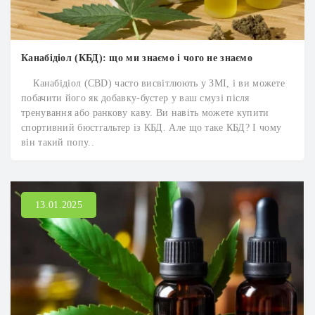
Канабідіол (КБД): що ми знаємо і чого не знаємо
Канабідіол (CBD) часто висвітлюють у ЗМІ, і ви можете
побачити його як добавку-бустер у ваш смузі після
тренування або ранкову каву. Ви навіть можете купити
спортивний бюстгальтер із КБД. Але що таке КБД? І чому
він такий попу..
13.01.2025