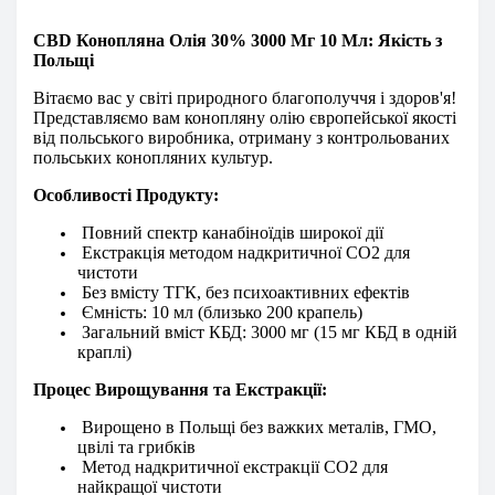
CBD
Конопляна Олія 30% 3000 Мг 10 Мл: Якість з
Польщі
Вітаємо вас у світі природного благополуччя і здоров'я!
Представляємо вам конопляну олію
європейської
якості
від польського виробника, отриману з контрольованих
польських конопляних культур.
Особливості Продукту:
Повний спектр канабіноїдів широкої дії
Екстракція методом надкритичної CO2 для
чистоти
Без вмісту ТГК, без психоактивних ефектів
Ємність: 10 мл (близько 200 крапель)
Загальний вміст КБД: 3000 мг (15 мг КБД в одній
краплі)
Процес Вирощування та Екстракції:
Вирощено в Польщі без важких металів, ГМО,
цвілі та грибків
Метод надкритичної екстракції CO2 для
найкращої чистоти