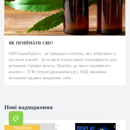
ЯК ПРИЙМАТИ CBD?
CBD (канабідіол) - це природна сполука, яку добувають із
рослини канабіс. За останні кілька років популярність цієї
речовини стрімко зросла. Подібно до свого відомішого
аналога - ТГК (тетрагідроканабінолу), КБД завоював
визнання завдяки широкому спек..
Нові надходження
Новинка