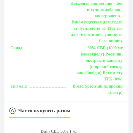
Підходить для веганів - Без
штучних добавок і
консервантів -
Рекомендується для людей
із чутливістю до ТГК або
для тих, хто хоче уникнути
його впливу
Склад:
30% CBD (1000 мг
канабідіолу) Рослинні
екстракти канабісу
(широкий спектр
канабіноїдів) Без вмісту
ТГК (0%)
Тип олії:
Broad Spectrum (широкий
спектр)
Часто купують разом
Вейп CBD 50% 1 мл.