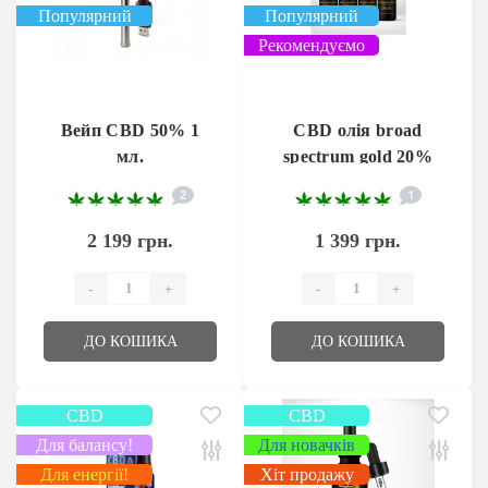
Популярний
Популярний
Рекомендуємо
Вейп CBD 50% 1
CBD олія broad
мл.
spectrum gold 20%
10 мл.
2
1
2 199 грн.
1 399 грн.
-
+
-
+
ДО КОШИКА
ДО КОШИКА
CBD
CBD
Для балансу!
Для новачків
Для енергії!
Хіт продажу