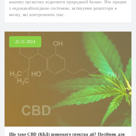
вашому організму відновити природний баланс. Він працює
з ендоканабіноїдною системою, активуючи рецептори в
мозку, які контролюють такі ..
25.11.2024
Що таке CBD (КБД) широкого спектра дії? Посібник для