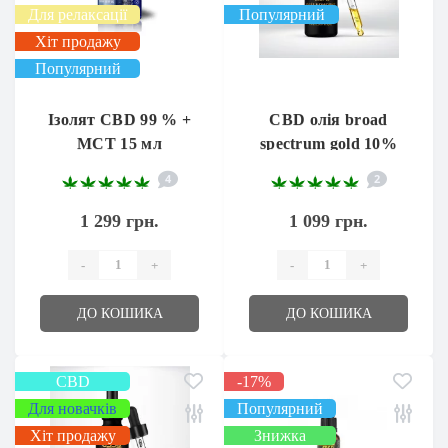
Для релаксації
Популярний
Хіт продажу
Популярний
Ізолят CBD 99 % +
CBD олія broad
МСТ 15 мл
spectrum gold 10%
1000 мг 10мл.
4
2
1 299 грн.
1 099 грн.
-
+
-
+
ДО КОШИКА
ДО КОШИКА
CBD
-17%
Для новачків
Популярний
Хіт продажу
Знижка