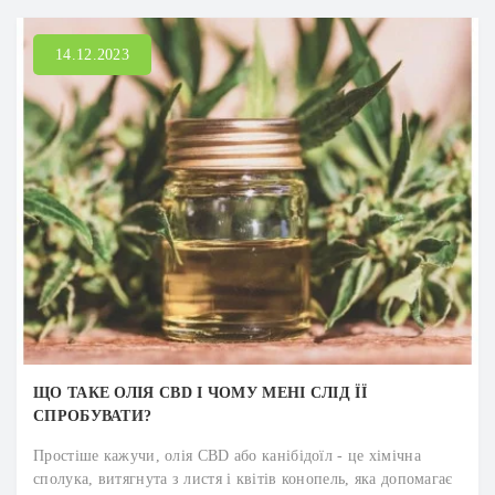
14.12.2023
ЩО ТАКЕ ОЛІЯ CBD І ЧОМУ МЕНІ СЛІД ЇЇ
СПРОБУВАТИ?
Простіше кажучи, олія CBD або канібідоїл - це хімічна
сполука, витягнута з листя і квітів конопель, яка допомагає