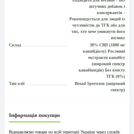
Підходить для веганів - Без
штучних добавок і
консервантів -
Рекомендується для людей із
чутливістю до ТГК або для
тих, хто хоче уникнути його
впливу
Склад
30% CBD (1000 мг
канабідіолу) Рослинні
екстракти канабісу
(широкий спектр
канабіноїдів) Без вмісту
ТГК (0%)
Тип олії
Broad Spectrum (широкий
спектр)
Інформація покупцю
Відправляємо товари по всій території України через службу