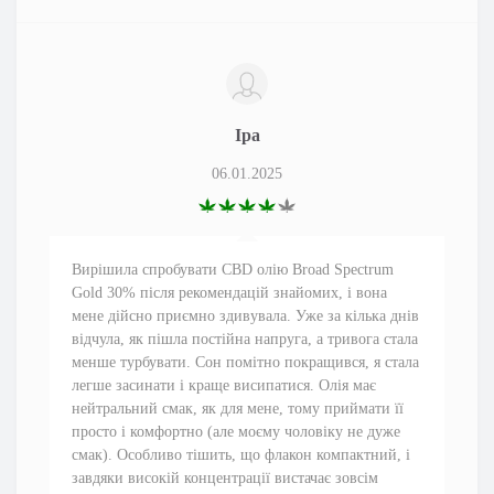
Іра
06.01.2025
Вирішила спробувати CBD олію Broad Spectrum
Gold 30% після рекомендацій знайомих, і вона
мене дійсно приємно здивувала. Уже за кілька днів
відчула, як пішла постійна напруга, а тривога стала
менше турбувати. Сон помітно покращився, я стала
легше засинати і краще висипатися. Олія має
нейтральний смак, як для мене, тому приймати її
просто і комфортно (але моєму чоловіку не дуже
смак). Особливо тішить, що флакон компактний, і
завдяки високій концентрації вистачає зовсім