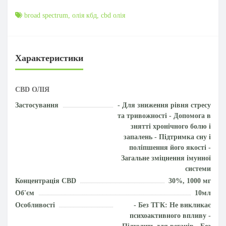
broad spectrum
,
олія кбд
,
cbd олія
Характеристики
CBD ОЛІЯ
Застосування
- Для зниження рівня стресу
та тривожності - Допомога в
знятті хронічного болю і
запалень - Підтримка сну і
поліпшення його якості -
Загальне зміцнення імунної
системи
Концентрація CBD
30%, 1000 мг
Об'єм
10мл
Особливості
- Без ТГК: Не викликає
психоактивного впливу -