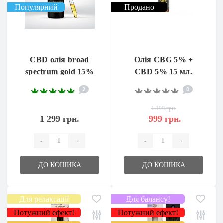
Популярний
Продано
CBD олія broad
Олія CBG 5% +
spectrum gold 15%
CBD 5% 15 мл.
1500 Мг 10 Мл
2
0
1 199 грн.
1 299 грн.
999 грн.
-
+
-
+
ДО КОШИКА
ДО КОШИКА
Для релаксації
Для балансу!
Потужний ефект!
Потужний ефект!