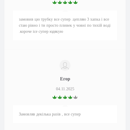
замовив цю трубку все супер .цепляю 3 хапка і все
стаю рівно і ти просто пливек у човні по тихій воді
.короче ісе супер юдякую
Егор
04.11.2025
Замовляв декілька разів , все супер