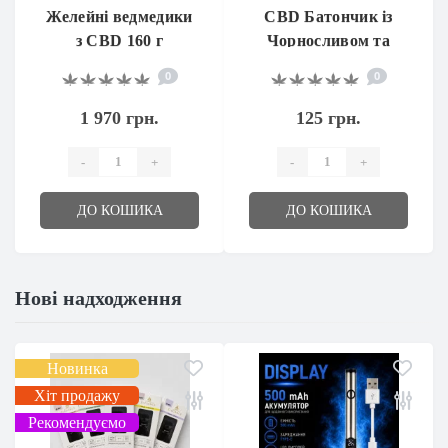
Желейні ведмедики
CBD Батончик із
з CBD 160 г
Чорносливом та
Горіхами
0
0
1 970 грн.
125 грн.
-
+
-
+
ДО КОШИКА
ДО КОШИКА
Нові надходження
Новинка
Хіт продажу
Рекомендуємо