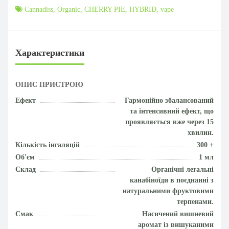
Cannadiss
,
Organic
,
CHERRY PIE
,
HYBRID
,
vape
Характеристики
ОПИС ПРИСТРОЮ
Ефект
Гармонійно збалансований
та інтенсивний ефект, що
проявляється вже через 15
хвилин.
Кількість інгаляцій
300 +
Об'єм
1 мл
Склад
Органічні легальні
канабіноїди в поєднанні з
натуральними фруктовими
терпенами.
Смак
Насичений вишневий
аромат із вишуканими