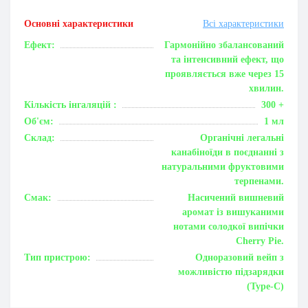
Основні характеристики
Всі характеристики
Ефект:
Гармонійно збалансований
та інтенсивний ефект, що
проявляється вже через 15
хвилин.
Кількість інгаляцій :
300 +
Об'єм:
1 мл
Склад:
Органічні легальні
канабіноїди в поєднанні з
натуральними фруктовими
терпенами.
Смак:
Насичений вишневий
аромат із вишуканими
нотами солодкої випічки
Cherry Pie.
Тип пристрою:
Одноразовий вейп з
можливістю підзарядки
(Type-C)