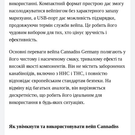
використанні. Компактний формат пристрою дає змогу
насолоджуватися вейпінгом без характерного запаху
марихуани, а USB-порт дає можливість підзарядки,
продовжуючи термін служби вейпа. Це робить його
чудовим вибором для тих, хто цінує зручність і
ефективність.
Основні переваги вейпа Cannadiss Germany полягають у
його чистому і насиченому смаку, тривалому ефекті та
високій якості компонентів. Він не містить заборонених
канабіноїдів, включно з HHC і THC, і повністю
відповідає європейським стандартам безпеки. На
відміну від багатьох аналогів, він вирізняється
дискретністю, що робить його ідеальним для
використання в будь-яких ситуаціях.
Як увімкнути та використовувати вейп Cannadiss