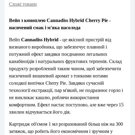
Схожі товари
Вейп з коноплею Cannadiss Hybrid Cherry Pie -
насичений смак і м'яка насолода
Вейп
Cannadiss Hybrid
- це якісний пристрій від
визнаного виробника, що забезпечує плавний і
потужний ефект завдяки поєднанню легальних
канабіноїдів і натуральних фруктових терпенів. Склад
продукту розроблений таким чином, щоб забезпечити
насичений вишневий аромат з тонкими нотами
солодкої випічки Cherry Pie. Завдяки сучасній
технології екстракції, пар м'який, не подразнює горло і
не викликає кашлю, роблячи використання
комфортним. Ефект настає поступово, але вже через 15
хвилин відчувається його дія.
Картридж об'ємом 1 мл розрахований більш ніж на 300
затяжок, що робить його економічним і зручним у