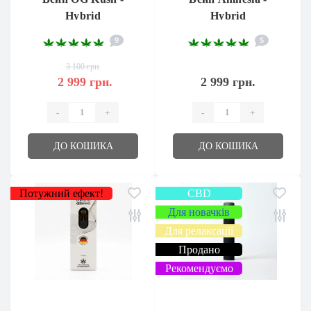
Hybrid
Hybrid
9
5
3 100 грн.
2 999 грн.
2 999 грн.
-
+
-
+
ДО КОШИКА
ДО КОШИКА
Потужний ефект!
CBD
Для новачків
Для релаксації
Продано
Рекомендуємо