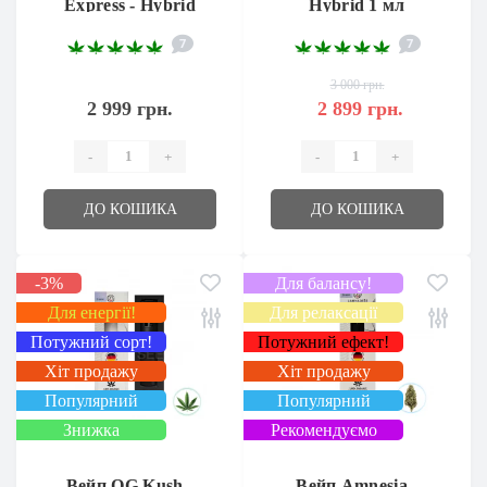
Express - Hybrid
Hybrid 1 мл
7
7
3 000 грн.
2 999 грн.
2 899 грн.
-
+
-
+
ДО КОШИКА
ДО КОШИКА
-3%
Для балансу!
Для енергії!
Для релаксації
Потужний сорт!
Потужний ефект!
Хіт продажу
Хіт продажу
Популярний
Популярний
Знижка
Рекомендуємо
Вейп OG Kush -
Вейп Amnesia -