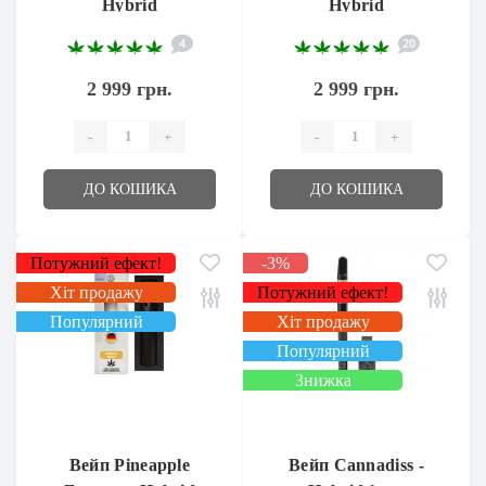
Hybrid
Hybrid
4
20
2 999 грн.
2 999 грн.
-
+
-
+
ДО КОШИКА
ДО КОШИКА
Потужний ефект!
-3%
Хіт продажу
Потужний ефект!
Популярний
Хіт продажу
Популярний
Знижка
Вейп Pineapple
Вейп Cannadiss -