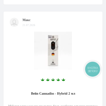
Макс
21.07.2026
КНОПКА
ЗВ'ЯЗКУ
Вейп Cannadiss - Hybrid 2 мл
Мій топ один з усього що колись брав, особисто для мене вистачає