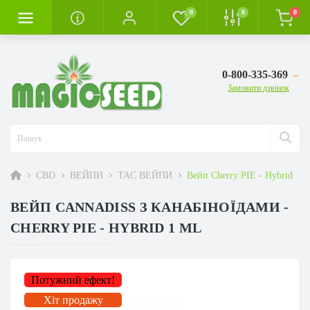
0
0
0
0-800-335-369
Замовити дзвінок
CBD
ВЕЙПИ
TAC ВЕЙПИ
Вейп Cherry PIE - Hybrid
ВЕЙП CANNADISS З КАНАБІНОЇДАМИ -
CHERRY PIE - HYBRID 1 ML
Потужний ефект!
Хіт продажу