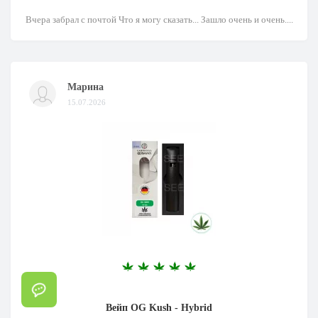
Вчера забрал с почтой Что я могу сказать... Зашло очень и очень....
Марина
15.07.2026
Вейп OG Kush - Hybrid