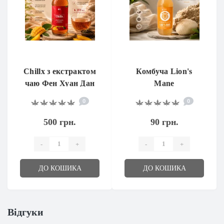
Chillx з екстрактом
Комбуча Lion's
чаю Фен Хуан Дан
Mane
Цун та CBG
0
0
500 грн.
90 грн.
-
+
-
+
ДО КОШИКА
ДО КОШИКА
Відгуки