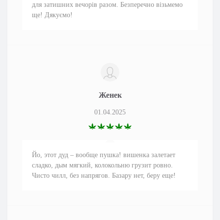
для затишних вечорів разом. Безперечно візьмемо
ще! Дякуємо!
Женек
01.04.2025
Йо, этот дуд – вообще пушка! вишенка залетает
сладко, дым мягкий, колокольню грузит ровно.
Чисто чилл, без напрягов. Базару нет, беру еще!