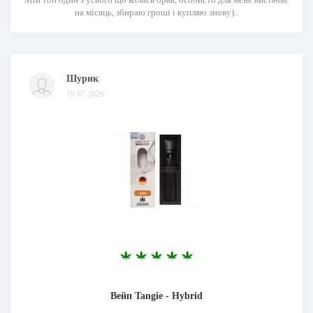
на місяць, збираю гроші і купляю знову)..
Шурик
19.07.2026
Вейп Tangie - Hybrid