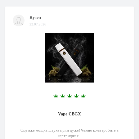
Кузен
22.07.2026
Vape CBGX
Оце вже мощна штука прям дуже! Чекаю коли зробите в
картриджах ..