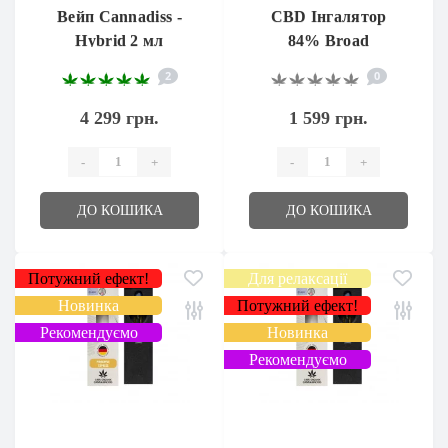
Вейп Cannadiss -
CBD Інгалятор
Hybrid 2 мл
84% Broad
Spectrum
2
0
4 299 грн.
1 599 грн.
-
+
-
+
ДО КОШИКА
ДО КОШИКА
Потужний ефект!
Для релаксації
Новинка
Потужний ефект!
Рекомендуємо
Новинка
Рекомендуємо