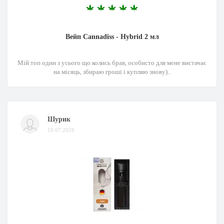
Вейп Cannadiss - Hybrid 2 мл
Мій топ один з усього що колись брав, особисто для мене вистачає
на місяць, збираю гроші і купляю знову)..
Шурик
19.07.2026