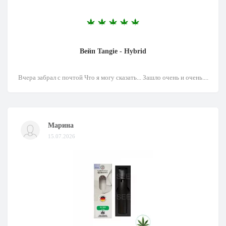
Вейп Tangie - Hybrid
Вчера забрал с почтой Что я могу сказать... Зашло очень и очень....
Марина
15.07.2026