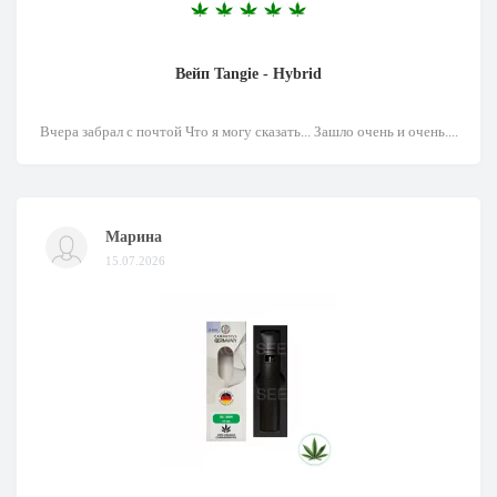
Вейп Tangie - Hybrid
Вчера забрал с почтой Что я могу сказать... Зашло очень и очень....
Марина
15.07.2026