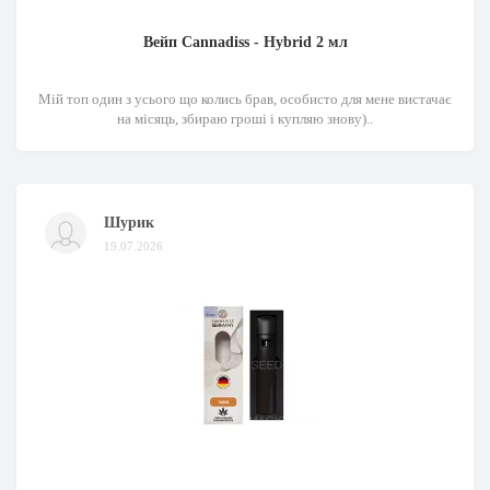
Вейп Cannadiss - Hybrid 2 мл
Мій топ один з усього що колись брав, особисто для мене вистачає
на місяць, збираю гроші і купляю знову)..
Шурик
19.07.2026