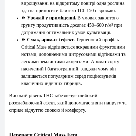
вирощуванні на відкритому повітрі одна рослина
здатна приносити близько 110–150 г врожаю.
⏩
Урожай у приміщенні.
В умовах закритого
ґрунту продуктивність досягає 450–600 г/м² при
дотриманні оптимальних умов культивації.
⏩
Смак, аромат і ефект.
Терпеновий профіль
Critical Mass відрізняється яскравими фруктовими
нотами, доповненими цитрусовими відтінками та
легкими землистими акцентами. Аромат сорту
насичений і багатогранний, завдяки чому він
залишається популярним серед поціновувачів
класичних індічних гібридів.
Високий рівень THC забезпечує глибокий
розслаблюючий ефект, який допомагає зняти напругу та
сприяє відчуттю спокою й комфорту.
Переваги Critical Mass Fem