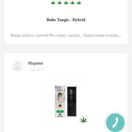
Вейп Tangie - Hybrid
Вчера забрал с почтой Что я могу сказать... Зашло очень и очень....
Марина
15.07.2026