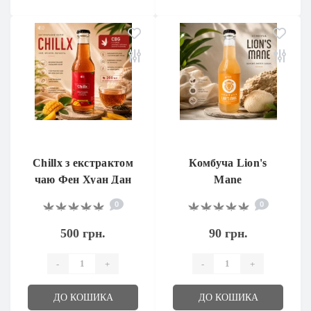
Chillx з екстрактом
Комбуча Lion's
чаю Фен Хуан Дан
Mane
Цун та CBG
0
0
500 грн.
90 грн.
-
+
-
+
ДО КОШИКА
ДО КОШИКА