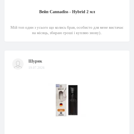
Вейп Cannadiss - Hybrid 2 мл
Мій топ один з усього що колись брав, особисто для мене вистачає
на місяць, збираю гроші і купляю знову)..
Шурик
19.07.2026