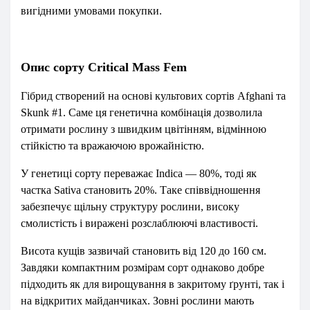
вигідними умовами покупки.
Опис сорту Critical Mass Fem
Гібрид створений на основі культових сортів Afghani та
Skunk #1. Саме ця генетична комбінація дозволила
отримати рослину з швидким цвітінням, відмінною
стійкістю та вражаючою врожайністю.
У генетиці сорту переважає Indica — 80%, тоді як
частка Sativa становить 20%. Таке співвідношення
забезпечує щільну структуру рослини, високу
смолистість і виражені розслаблюючі властивості.
Висота кущів зазвичай становить від 120 до 160 см.
Завдяки компактним розмірам сорт однаково добре
підходить як для вирощування в закритому ґрунті, так і
на відкритих майданчиках. Зовні рослини мають