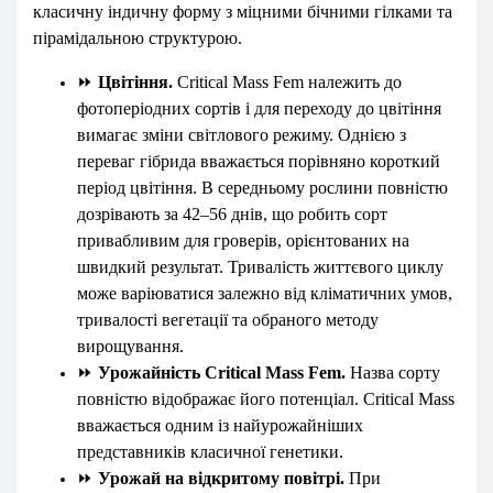
класичну індичну форму з міцними бічними гілками та
пірамідальною структурою.
⏩
Цвітіння.
Critical Mass Fem належить до
фотоперіодних сортів і для переходу до цвітіння
вимагає зміни світлового режиму. Однією з
переваг гібрида вважається порівняно короткий
період цвітіння. В середньому рослини повністю
дозрівають за 42–56 днів, що робить сорт
привабливим для гроверів, орієнтованих на
швидкий результат. Тривалість життєвого циклу
може варіюватися залежно від кліматичних умов,
тривалості вегетації та обраного методу
вирощування.
⏩
Урожайність Critical Mass Fem.
Назва сорту
повністю відображає його потенціал. Critical Mass
вважається одним із найурожайніших
представників класичної генетики.
⏩
Урожай на відкритому повітрі.
При