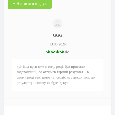
+ Написати відгук
GGG
13.06.2026
крітікал врав вже в тому році. був приємно
задоволений, бо отримав гарний результат... в
цьому році теж замовив, сервіс як завжди топ, по
результату напишу як буде, дякую