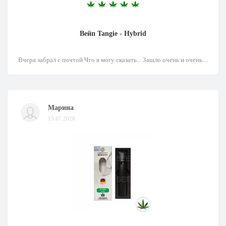
Вейп Tangie - Hybrid
Вчера забрал с почтой Что я могу сказать... Зашло очень и очень....
Марина
15.07.2026