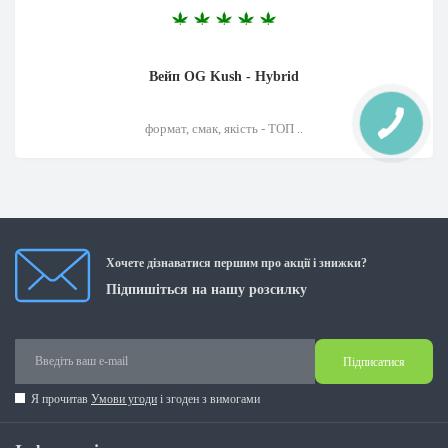
Вейп OG Kush - Hybrid
формат, смак, якість - ТОП ..
Хочете дізнаватися першим про акції і знижки?
Підпишіться на нашу розсилку
Підписатися
Я прочитав
Умови угоди
і згоден з вимогами