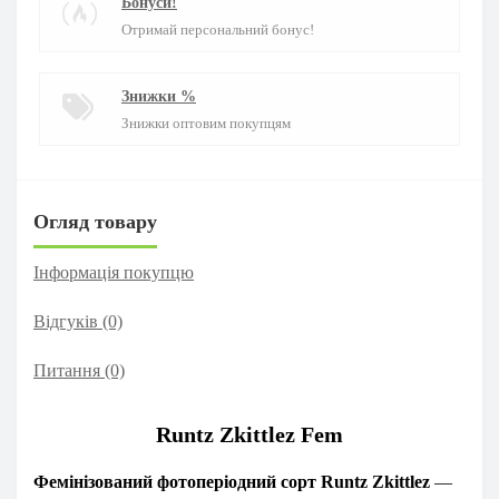
Бонуси!
Отримай персональний бонус!
Знижки %
Знижки оптовим покупцям
Огляд товару
Інформація покупцю
Відгуків (0)
Питання
(0)
Runtz Zkittlez Fem
Фемінізований фотоперіодний сорт Runtz Zkittlez
—