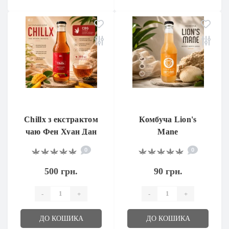
Chillx з екстрактом
Комбуча Lion's
чаю Фен Хуан Дан
Mane
Цун та CBG
0
0
500 грн.
90 грн.
-
+
-
+
ДО КОШИКА
ДО КОШИКА