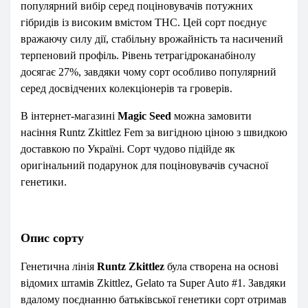
популярний вибір серед поціновувачів потужних
гібридів із високим вмістом THC. Цей сорт поєднує
вражаючу силу дії, стабільну врожайність та насичений
терпеновий профіль. Рівень тетрагідроканабінолу
досягає 27%, завдяки чому сорт особливо популярний
серед досвідчених колекціонерів та гроверів.
В інтернет-магазині
Magic Seed
можна замовити
насіння Runtz Zkittlez Fem за вигідною ціною з швидкою
доставкою по Україні. Сорт чудово підійде як
оригінальний подарунок для поціновувачів сучасної
генетики.
Опис сорту
Генетична лінія
Runtz Zkittlez
була створена на основі
відомих штамів Zkittlez, Gelato та Super Auto #1. Завдяки
вдалому поєднанню батьківської генетики сорт отримав