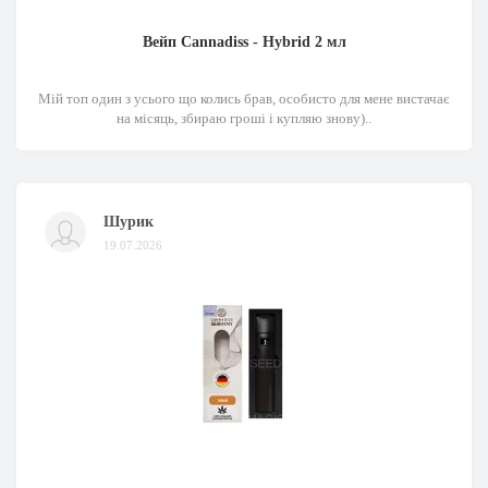
Вейп Cannadiss - Hybrid 2 мл
Мій топ один з усього що колись брав, особисто для мене вистачає
на місяць, збираю гроші і купляю знову)..
Шурик
19.07.2026