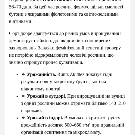
56–70 днів. За цей час рослина формує щільні смолисті
бутони з яскравими фіолетовими та світло-зеленими
відтінками.
Сорт добре адаптується до різних умов вирощування і
демонструє стійкість до шкідників та поширених
захворювань. Завдяки фемінізованій генетиці гроверу
не потрібно відокремлювати чоловічі рослини, що
значно спрощує процес культивації.
⏩
Урожайність.
Runtz Zkittlez показує гідні
результати як у закритому ґрунті, так і на
відкритому повітрі.
⏩
Урожай в аутдорі.
При вирощуванні на вулиці
з однієї рослини можна отримати близько 140–210
г врожаю.
⏩
Урожай в індорі.
В умовах закритого ґрунту
врожайність досягає 500–650 г/м² при правильній
організації освітлення та мікроклімату.