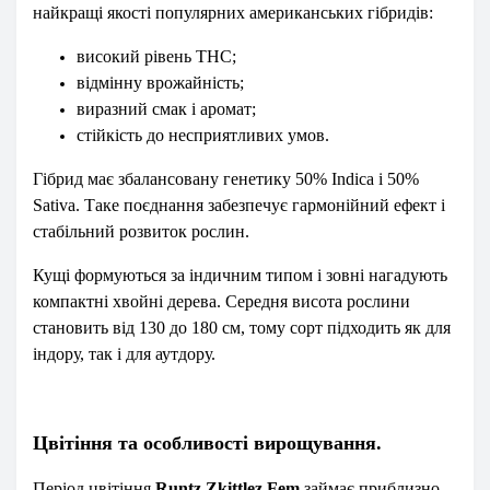
найкращі якості популярних американських гібридів:
високий рівень THC;
відмінну врожайність;
виразний смак і аромат;
стійкість до несприятливих умов.
Гібрид має збалансовану генетику 50% Indica і 50%
Sativa. Таке поєднання забезпечує гармонійний ефект і
стабільний розвиток рослин.
Кущі формуються за індичним типом і зовні нагадують
компактні хвойні дерева. Середня висота рослини
становить від 130 до 180 см, тому сорт підходить як для
індору, так і для аутдору.
Цвітіння та особливості вирощування.
Період цвітіння
Runtz Zkittlez Fem
займає приблизно