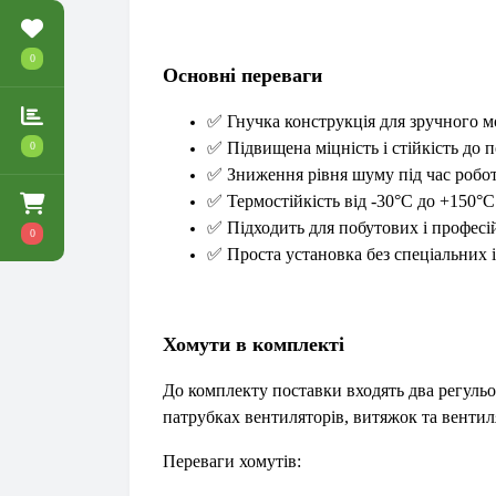
0
Основні переваги
✅
Гнучка конструкція для зручного м
✅
Підвищена міцність і стійкість до
0
✅
Зниження рівня шуму під час робот
✅
Термостійкість від -30°C до +150°C
✅
Підходить для побутових і професі
0
✅
Проста установка без спеціальних 
Хомути в комплекті
До комплекту поставки входять два регульо
патрубках вентиляторів, витяжок та вентил
Переваги хомутів: