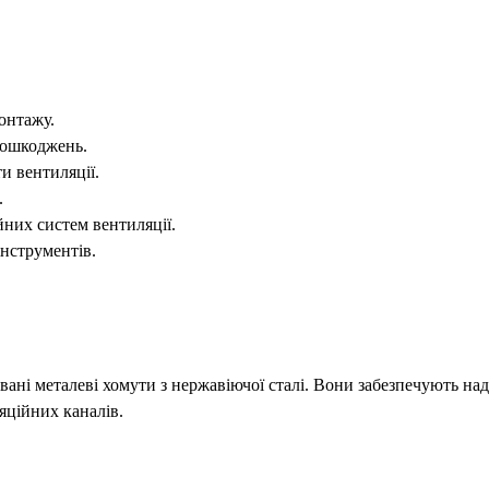
онтажу.
 пошкоджень.
и вентиляції.
.
йних систем вентиляції.
інструментів.
вані металеві хомути з нержавіючої сталі. Вони забезпечують на
яційних каналів.