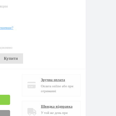
яции
ешевше?
едзвонимо
Купити
Зручна оплата
Оплата online або при
отриманні
Швидка відправка
У той же день при