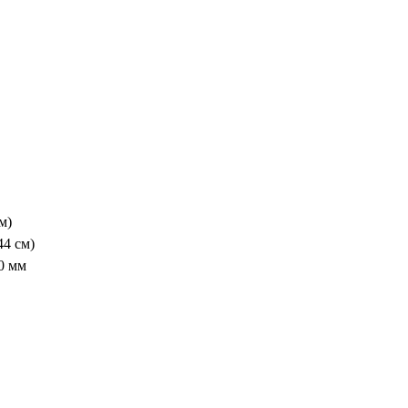
м)
44 см)
0 мм