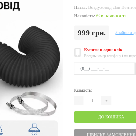
Назва:
Воздуховод Для Вентил
Є в наявності
Наявність:
999 грн.
Знайшли д
Купити в один клік
Введіть номер телефону і ми пер
Кількість:
-
+
ДО КОШИКА
ШВИДКЕ ЗАМОВЛЕННЯ