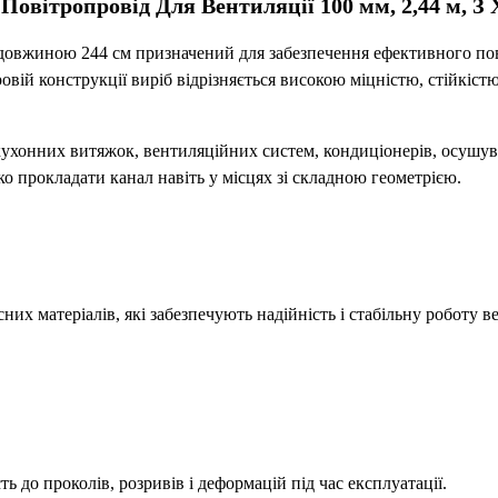
Повітропровід Для Вентиляції 100 мм, 2,44 м, З
 довжиною 244 см призначений для забезпечення ефективного по
вій конструкції виріб відрізняється високою міцністю, стійкіс
ухонних витяжок, вентиляційних систем, кондиціонерів, осушува
о прокладати канал навіть у місцях зі складною геометрією.
них матеріалів, які забезпечують надійність і стабільну роботу в
ь до проколів, розривів і деформацій під час експлуатації.