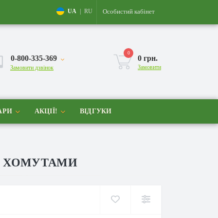
Особистий кабінет
UA
|
RU
0
0-800-335-369
0 грн.
Замовити
Замовити дзвінок
АРИ
АКЦІЇ!
ВІДГУКИ
 З ХОМУТАМИ