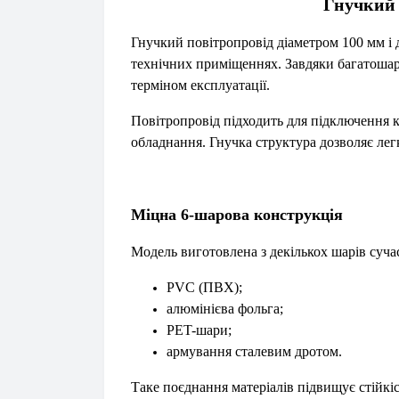
Гнучкий 
Гнучкий повітропровід діаметром 100 мм і
технічних приміщеннях. Завдяки багатошаро
терміном експлуатації.
Повітропровід підходить для підключення к
обладнання. Гнучка структура дозволяє легк
Міцна 6-шарова конструкція
Модель виготовлена з декількох шарів сучас
PVC (ПВХ);
алюмінієва фольга;
PET-шари;
армування сталевим дротом.
Таке поєднання матеріалів підвищує стійкіст