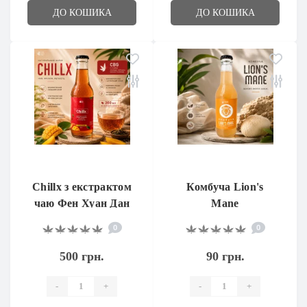
ДО КОШИКА
ДО КОШИКА
Chillx з екстрактом
Комбуча Lion's
чаю Фен Хуан Дан
Mane
Цун та CBG
0
0
500 грн.
90 грн.
-
+
-
+