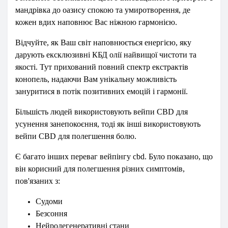
мандрівка до оазису спокою та умиротворення, де
кожен вдих наповнює Вас ніжною гармонією.
Відчуйте, як Ваш світ наповнюється енергією, яку
дарують ексклюзивні КБД олії найвищої чистоти та
якості. Тут прихований повний спектр екстрактів
конопель, надаючи Вам унікальну можливість
зануритися в потік позитивних емоцій і гармонії.
Більшість людей використовують вейпи CBD для
усунення занепокоєння, тоді як інші використовують
вейпи CBD для полегшення болю.
Є багато інших переваг вейпінгу cbd. Було показано, що
він корисний для полегшення різних симптомів,
пов'язаних з:
Судоми
Безсоння
Нейродегенеративні стани