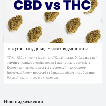
ТГК (THC) І КБД (CBD): У ЧОМУ ВІДМІННІСТЬ?
ТГК і КБД: у чому відмінність?Канабіноїди. У багатьох цей
термін викликає сумнів, подив і навіть настороженість.
Всьому причиною є нестача відомостей у ключовому
інформаційному просторі та банальна відсутність бажання
більшої частини соціуму задоволь..
Нові надходження