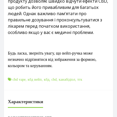
продукту дозволяє швидко відчути ефекти CBD,
що робить його привабливим для багатьох
людей. Однак важливо пам'ятати про
правильне дозування і проконсультуватися з
лікарем перед початком використання,
особливо якщо у вас є медичні проблеми.
Будь ласка, зверніть увагу, що вейп-ручка може
незначно відрізнятися від зображення за формою,
кольором та керуванням.
cbd vape
,
кбд вейп
,
кбд
,
cbd
,
канабідіол
,
тгк
Характеристики