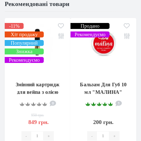
Рекомендовані товари
-11%
Продано
Хіт продажу
Рекомендуємо
Популярний
Знижка
Рекомендуємо
Змінний картридж
Бальзам Для Губ 10
для вейпа з олією
мл "МАЛИНА"
CBD 40% 0,5 мл.
0
1
950 грн.
849 грн.
200 грн.
-
+
-
+