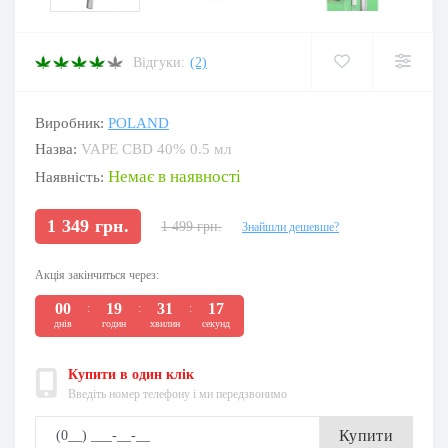
Відгуки:
(2)
Виробник:
POLAND
Назва:
VAPE CBD 40% 0.5 мл
Немає в наявності
Наявність:
1 349 грн.
1 499 грн.
Знайшли дешевше?
Акція закінчиться через:
00
19
31
16
:
:
:
днів
годин
хвилин
секунд
Купити в один клік
Введіть номер телефону і ми передзвонимо
Купити