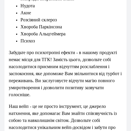
Нудота
Акне
Розсіяний склероз
Хвороба Паркінсона
Хвороба Альцгеймера
Психоз
Забудьте про психотропні ефекти - в нашому продукті
немає місця для ТГК! Замість цього, дозвольте собі
насолодитися приємним відчуттям розслаблення і
заспокоєння, яке допоможе Вам звільнитися від турбот і
переживань. Ви заслуговуєте відчути магію повного
умиротворення і дозволити позитиву зазвучати
голосніше.
Наш вейп - це не просто інструмент, це джерело
натхнення, яке допомагає Вам знайти співзвучність із
собою та навколишнім світом. Дозвольте собі
насолодитися унікальним вейп-досвідом і забути про