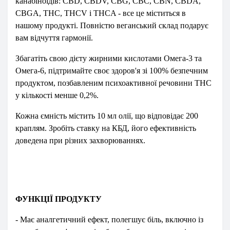
канабіноїдів: CBD, CBDV, CBG, CBC, CBN, CBDA,
CBGA, THC, THCV і THCA - все це міститься в
нашому продукті. Повністю веганський склад подарує
вам відчуття гармонії.
Збагатіть свою дієту жирними кислотами Омега-3 та
Омега-6, підтримайте своє здоров'я зі 100% безпечним
продуктом, позбавленим психоактивної речовини THC
у кількості менше 0,2%.
Кожна ємність містить 10 мл олії, що відповідає 200
краплям. Зробіть ставку на КБД, його ефективність
доведена при різних захворюваннях.
ФУНКЦІЇ ПРОДУКТУ
- Має аналгетичний ефект, полегшує біль, включно із