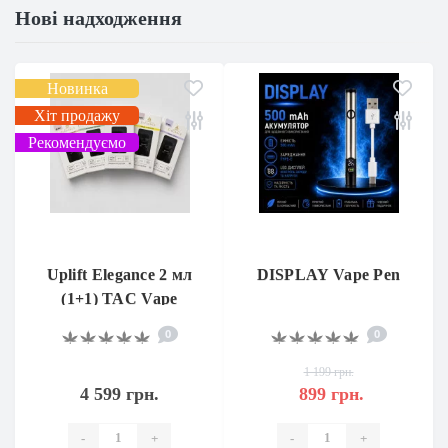
Нові надходження
Новинка
Хіт продажу
Рекомендуємо
Uplift Elegance 2 мл
DISPLAY Vape Pen
(1+1) TAC Vape
0
0
1 199 грн.
4 599 грн.
899 грн.
-
+
-
+