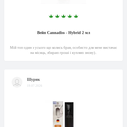
Вейп Cannadiss - Hybrid 2 мл
Мій топ один з усього що колись брав, особисто для мене вистачає
на місяць, збираю гроші і купляю знову)..
Шурик
19.07.2026