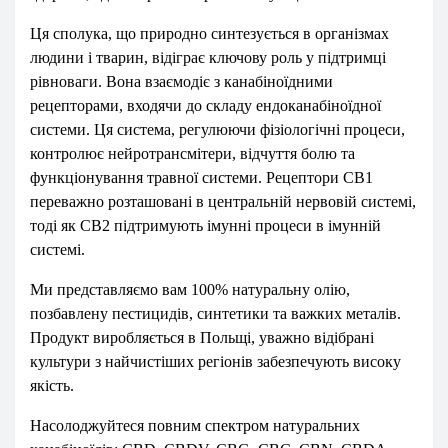
Ця сполука, що природно синтезується в організмах
людини і тварин, відіграє ключову роль у підтримці
рівноваги. Вона взаємодіє з канабіноїдними
рецепторами, входячи до складу ендоканабіноїдної
системи. Ця система, регулюючи фізіологічні процеси,
контролює нейротрансмітери, відчуття болю та
функціонування травної системи. Рецептори CB1
переважно розташовані в центральній нервовій системі,
тоді як CB2 підтримують імунні процеси в імунній
системі.
Ми представляємо вам 100% натуральну олію,
позбавлену пестицидів, синтетики та важких металів.
Продукт виробляється в Польщі, уважно відібрані
культури з найчистіших регіонів забезпечують високу
якість.
Насолоджуйтеся повним спектром натуральних