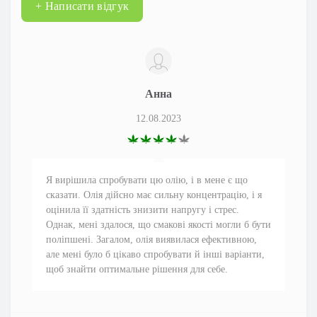
+ Написати відгук
Анна
12.08.2023
Я вирішила спробувати цю олію, і в мене є що
сказати. Олія дійсно має сильну концентрацію, і я
оцінила її здатність знизити напругу і стрес.
Однак, мені здалося, що смакові якості могли б бути
поліпшені. Загалом, олія виявилася ефективною,
але мені було б цікаво спробувати й інші варіанти,
щоб знайти оптимальне рішення для себе.