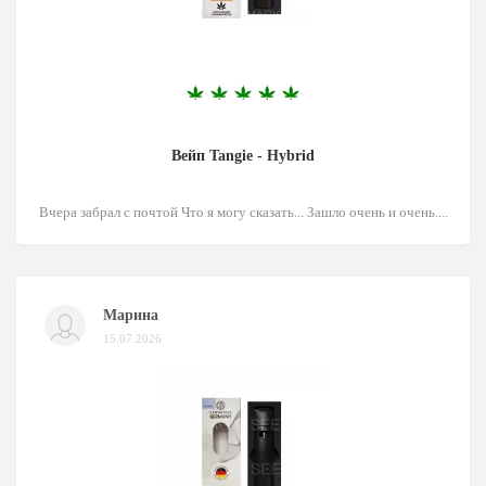
Вейп Tangie - Hybrid
Вчера забрал с почтой Что я могу сказать... Зашло очень и очень....
Марина
15.07.2026