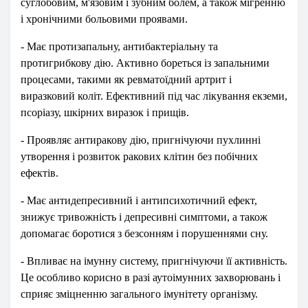
суглобовим, м'язовим і зубним болем, а також мігренню
і хронічними больовими проявами.
- Має протизапальну, антибактеріальну та
протигрибкову дію. Активно бореться із запальними
процесами, такими як ревматоїдний артрит і
виразковий коліт. Ефективний під час лікування екземи,
псоріазу, шкірних виразок і прищів.
- Проявляє антиракову дію, пригнічуючи пухлинні
утворення і розвиток ракових клітин без побічних
ефектів.
- Має антидепресивний і антипсихотичний ефект,
знижує тривожність і депресивні симптоми, а також
допомагає боротися з безсонням і порушеннями сну.
- Впливає на імунну систему, пригнічуючи її активність.
Це особливо корисно в разі аутоімунних захворювань і
сприяє зміцненню загального імунітету організму.