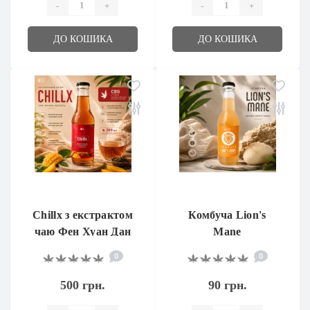
-
+
-
+
ДО КОШИКА
ДО КОШИКА
Chillx з екстрактом
Комбуча Lion's
чаю Фен Хуан Дан
Mane
Цун та CBG
0
0
500 грн.
90 грн.