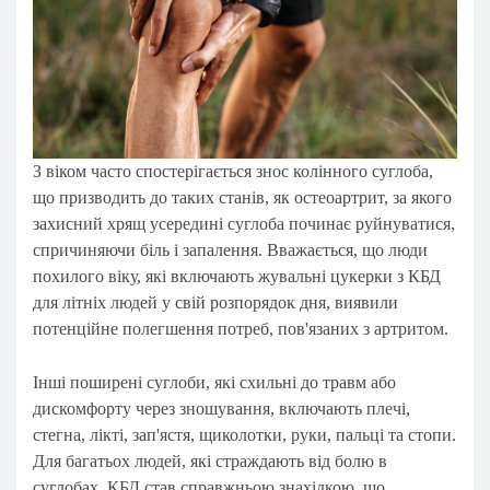
З віком часто спостерігається знос колінного суглоба,
що призводить до таких станів, як остеоартрит, за якого
захисний хрящ усередині суглоба починає руйнуватися,
спричиняючи біль і запалення. Вважається, що люди
похилого віку, які включають жувальні цукерки з КБД
для літніх людей у свій розпорядок дня, виявили
потенційне полегшення потреб, пов'язаних з артритом.
Інші поширені суглоби, які схильні до травм або
дискомфорту через зношування, включають плечі,
стегна, лікті, зап'ястя, щиколотки, руки, пальці та стопи.
Для багатьох людей, які страждають від болю в
суглобах, КБД став справжньою знахідкою, що