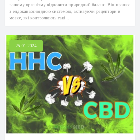
вашому організму відновити природний баланс. Він працює
з ендоканабіноїдною системою, активуючи рецептори в
мозку, які контролюють такі ..
25.01.2024