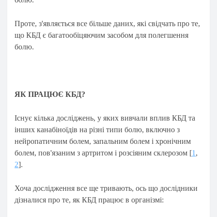
Проте, з'являється все більше даних, які свідчать про те,
що КБД є багатообіцяючим засобом для полегшення
болю.
ЯК ПРАЦЮЄ КБД?
Існує кілька досліджень, у яких вивчали вплив КБД та
інших канабіноїдів на різні типи болю, включно з
нейропатичним болем, запальним болем і хронічним
болем, пов'язаним з артритом і розсіяним склерозом [
1
,
2
].
Хоча дослідження все ще тривають, ось що дослідники
дізналися про те, як КБД працює в організмі: