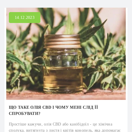
14.12.2023
ЩО ТАКЕ ОЛІЯ CBD І ЧОМУ МЕНІ СЛІД ЇЇ
СПРОБУВАТИ?
Простіше кажучи, олія CBD або канібідоїл - це хімічна
сполука, витягнута з листя і квітів конопель, яка допомагає