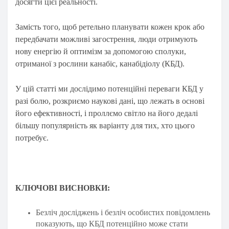
досягти цієї реальності.
Замість того, щоб ретельно планувати кожен крок або
передбачати можливі загострення, люди отримують
нову енергію й оптимізм за допомогою сполуки,
отриманої з рослини канабіс, канабідіолу (КБД).
У цій статті ми дослідимо потенційні переваги КБД у
разі болю, розкриємо наукові дані, що лежать в основі
його ефективності, і проллємо світло на його дедалі
більшу популярність як варіанту для тих, хто цього
потребує.
КЛЮЧОВІ ВИСНОВКИ:
Безліч досліджень і безліч особистих повідомлень
показують, що КБД потенційно може стати