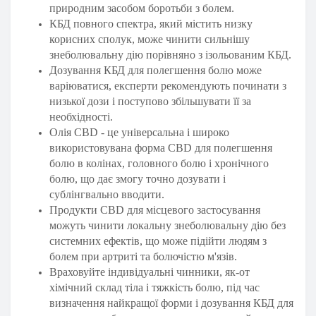
природним засобом боротьби з болем.
КБД повного спектра, який містить низку
корисних сполук, може чинити сильнішу
знеболювальну дію порівняно з ізольованим КБД.
Дозування КБД для полегшення болю може
варіюватися, експерти рекомендують починати з
низької дози і поступово збільшувати її за
необхідності.
Олія CBD - це універсальна і широко
використовувана форма CBD для полегшення
болю в колінах, головного болю і хронічного
болю, що дає змогу точно дозувати і
сублінгвально вводити.
Продукти CBD для місцевого застосування
можуть чинити локальну знеболювальну дію без
системних ефектів, що може підійти людям з
болем при артриті та болючістю м'язів.
Враховуйте індивідуальні чинники, як-от
хімічний склад тіла і тяжкість болю, під час
визначення найкращої форми і дозування КБД для