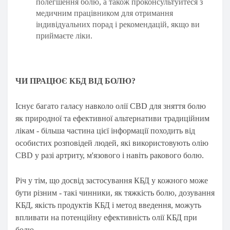
полегшення болю, а також проконсультуйтеся з
медичним працівником для отримання
індивідуальних порад і рекомендацій, якщо ви
приймаєте ліки.
ЧИ ПРАЦЮЄ КБД ВІД БОЛЮ?
Існує багато галасу навколо олії CBD для зняття болю
як природної та ефективної альтернативи традиційним
лікам - більша частина цієї інформації походить від
особистих розповідей людей, які використовують олію
CBD у разі артриту, м'язового і навіть ракового болю.
Річ у тім, що досвід застосування КБД у кожного може
бути різним - такі чинники, як тяжкість болю, дозування
КБД, якість продуктів КБД і метод введення, можуть
впливати на потенційну ефективність олії КБД при
болю.