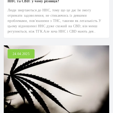
HHC та CBD: у чому різниця?
Люди звертаються до HHC, тому що це дає їм змогу
отримати задоволення, не стикаючись із деякими
проблемами, пов'язаними з THC, такими як легальність.У
цьому відношенні HHC дуже схожий на CBD; він менш
регулюється, ніж ТГК.Але хоча HHC і CBD мають дея..
24.04.2025