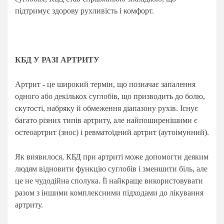
підтримує здорову рухливість і комфорт.
КБД У РАЗІ АРТРИТУ
Артрит - це широкий термін, що позначає запалення
одного або декількох суглобів, що призводить до болю,
скутості, набряку й обмеження діапазону рухів. Існує
багато різних типів артриту, але найпоширенішими є
остеоартрит (знос) і ревматоїдний артрит (аутоімунний).
Як виявилося, КБД при артриті може допомогти деяким
людям відновити функцію суглобів і зменшити біль, але
це не чудодійна сполука. Її найкраще використовувати
разом з іншими комплексними підходами до лікування
артриту.