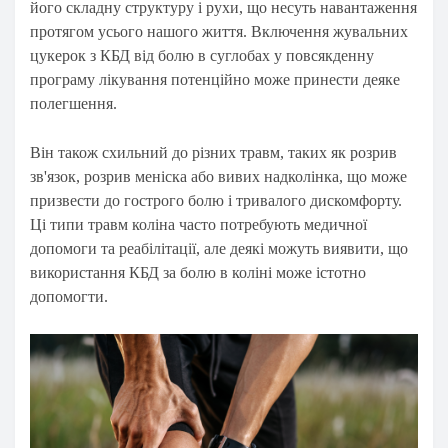
його складну структуру і рухи, що несуть навантаження
протягом усього нашого життя. Включення жувальних
цукерок з КБД від болю в суглобах у повсякденну
програму лікування потенційно може принести деяке
полегшення.
Він також схильний до різних травм, таких як розрив
зв'язок, розрив меніска або вивих надколінка, що може
призвести до гострого болю і тривалого дискомфорту.
Ці типи травм коліна часто потребують медичної
допомоги та реабілітації, але деякі можуть виявити, що
використання КБД за болю в коліні може істотно
допомогти.