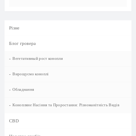
Різне
Блог гровера
-
Вегетативный рост конопли
-
Вирощуємо коноплі
-
Обладнання
-
Конопляне Насіння та Проростання: Різноманітність Видів
CBD