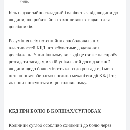
біль.
Біль надзвичайно складний і варіюється від людини до
людини, що робить його захопливою загадкою для
дослідників.
Розуміння всіх потенційних знеболювальних
властивостей КБД потребуватиме додаткових
досліджень. У нинішньому вигляді це схоже на спробу
розгадати загадку, в якій унікальний досвід кожної
людини щодо болю містить ключ до розгадки, і ми з
нетерпінням збираємо воєдино механізми дії КБД і те,
як вони вписуються в цю головоломку.
КБД ПРИ БОЛЮ В КОЛІНАХ/СУГЛОБАХ
Колінний суглоб особливо схильний до болю через