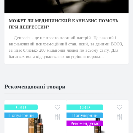
МОЖЕТ ЛИ МЕДИЦИНСКИЙ КАННАБИС ПОМОЧЬ
ПРИ ДЕПРЕССИИ?
Депресія - це не просто поганий настрій. Це важкий і
виснажливий психоемоційний стан, який, за даними ВООЗ,
зачіпає близько 280 мільйонів людей по всьому світу. Для
багатьох вона відчувається як внутрішня порожн..
Рекомендовані товари
CBD
CBD
Популярний
Популярний
Рекомендуємо