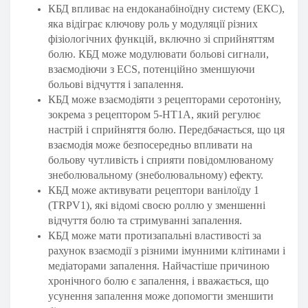
КБД впливає на ендоканабіноїдну систему (ЕКС),
яка відіграє ключову роль у модуляції різних
фізіологічних функцій, включно зі сприйняттям
болю. КБД може модулювати больові сигнали,
взаємодіючи з ECS, потенційно зменшуючи
больові відчуття і запалення.
КБД може взаємодіяти з рецепторами серотоніну,
зокрема з рецептором 5-HT1A, який регулює
настрій і сприйняття болю. Передбачається, що ця
взаємодія може безпосередньо впливати на
больову чутливість і сприяти повідомлюваному
знеболювальному (знеболювальному) ефекту.
КБД може активувати рецептори ванілоїду 1
(TRPV1), які відомі своєю роллю у зменшенні
відчуття болю та стримуванні запалення.
КБД може мати протизапальні властивості за
рахунок взаємодії з різними імунними клітинами і
медіаторами запалення. Найчастіше причиною
хронічного болю є запалення, і вважається, що
усунення запалення може допомогти зменшити